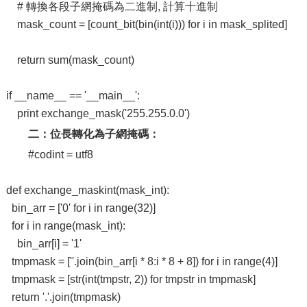
# 轉換各段子網掩碼為二進制, 計算十進制
mask_count = [count_bit(bin(int(i))) for i in mask_splited]
return sum(mask_count)
if __name__ == '__main__':
print exchange_mask('255.255.0.0')
二：位長轉化為子網掩碼：
#codint = utf8
def exchange_maskint(mask_int):
bin_arr = ['0' for i in range(32)]
for i in range(mask_int):
bin_arr[i] = '1'
tmpmask = [''.join(bin_arr[i * 8:i * 8 + 8]) for i in range(4)]
tmpmask = [str(int(tmpstr, 2)) for tmpstr in tmpmask]
return '.'.join(tmpmask)