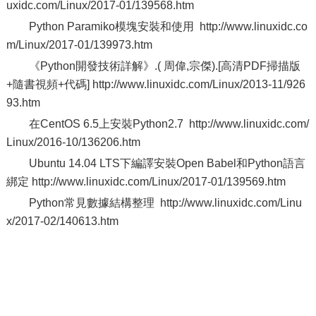
uxidc.com/Linux/2017-01/139568.htm
Python Paramiko模塊安裝和使用 http://www.linuxidc.co
m/Linux/2017-01/139973.htm
《Python開發技術詳解》.( 周偉,宗傑).[高清PDF掃描版
+隨書視頻+代碼] http://www.linuxidc.com/Linux/2013-11/926
93.htm
在CentOS 6.5上安裝Python2.7 http://www.linuxidc.com/
Linux/2016-10/136206.htm
Ubuntu 14.04 LTS下編譯安裝Open Babel和Python語言
綁定 http://www.linuxidc.com/Linux/2017-01/139569.htm
Python常見數據結構整理 http://www.linuxidc.com/Linu
x/2017-02/140613.htm