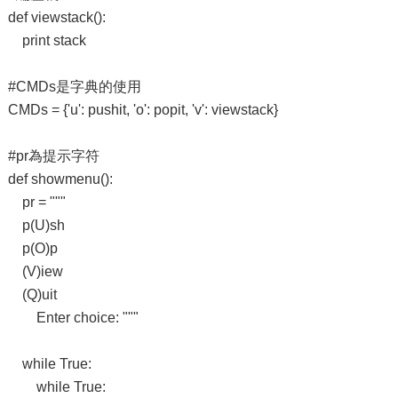
def viewstack():
print stack
#CMDs是字典的使用
CMDs = {'u': pushit, 'o': popit, 'v': viewstack}
#pr為提示字符
def showmenu():
pr = """
p(U)sh
p(O)p
(V)iew
(Q)uit
Enter choice: """
while True:
while True: