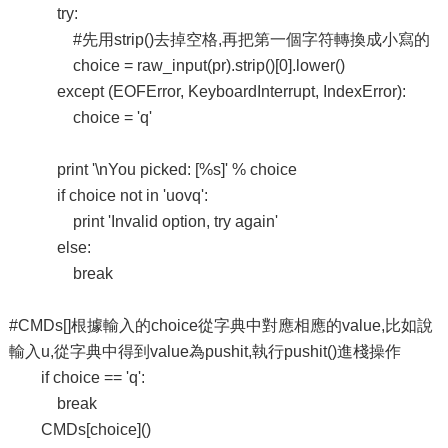
try:
#先用strip()去掉空格,再把第一個字符轉換成小寫的
choice = raw_input(pr).strip()[0].lower()
except (EOFError, KeyboardInterrupt, IndexError):
choice = 'q'
print '\nYou picked: [%s]' % choice
if choice not in 'uovq':
print 'Invalid option, try again'
else:
break
#CMDs[]根據輸入的choice從字典中對應相應的value,比如說
輸入u,從字典中得到value為pushit,執行pushit()進棧操作
if choice == 'q':
break
CMDs[choice]()