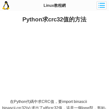
Linux教程網
Python求crc32值的方法
在Python代碼中求CRC值，要import binascii
binascii.crc32(v) 求出了v的crc32值，這是一個long型，形如-