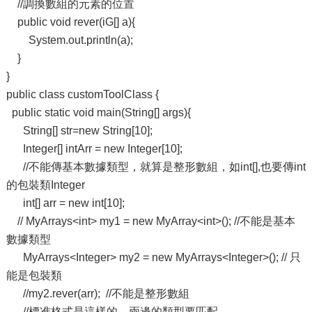
//調換數組的元素的位置
public void rever(iG[] a){
System.out.println(a);
}
}
public class customToolClass {
public static void main(String[] args){
String[] str=new String[10];
Integer[] intArr = new Integer[10];
//不能傳基本數據類型，就算是整形數組，如int[],也要傳int
的包裝類Integer
int[] arr = new int[10];
// MyArrays<int> my1 = new MyArray<int>(); //不能是基本
數據類型
MyArrays<Integer> my2 = new MyArrays<Integer>(); // 只
能是包裝類
//my2.rever(arr); //不能是整形數組
//標准格式是這樣的，兩邊的類型要匹配