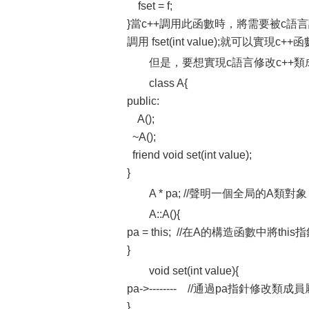
fset = f;
}當c++調用此函數時，將需要被c語
調用 fset(int value);就可以實現c
但是，要想實現c語言修改c++
class A{
public:
A();
~A();
friend void set(int value);
}
A * pa; //聲明一個全局的A類對象
A::A(){
pa = this; //在A的構造函數中將thi
}
void set(int value){
pa->-------- //通過pa指針修改類成
}