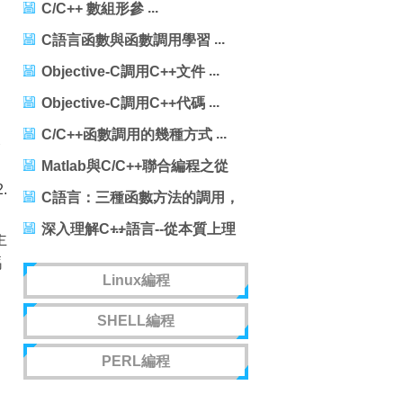
C/C++ 數組形參
C語言函數與函數調用學習
Objective-C調用C++文件
Objective-C調用C++代碼
C/C++函數調用的幾種方式
及
Matlab與C/C++聯合編程之從
.
Matlab調用C/C++代碼
C語言：三種函數方法的調用，
引用調用與指針
深入理解C++語言--從本質上理
主
解C與C++
碼
Linux編程
SHELL編程
PERL編程