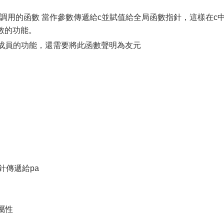
言調用的函數 當作參數傳遞給c並賦值給全局函數指針，這樣在c
++函數的功能。
類成員的功能，還需要將此函數聲明為友元
s指針傳遞給pa
員屬性