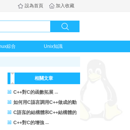
設為首頁
加入收藏
inux綜合
Unix知識
相關文章
C++對C的函數拓展
如何用C語言調用C++做成的動
態鏈接庫
C語言的結構體和C++結構體的
區別
C++對C的增強