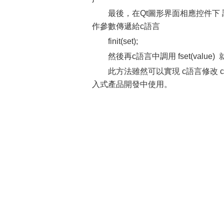
最後，在Qt圖形界面相應控件下 調用c語言函數 
作參數傳遞給c語言
finit(set);
然後再c語言中調用 fset(value)
此方法雖然可以實現 c語言修改
入式產品開發中使用。