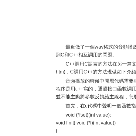
最近做了一個wav格式的音頻播
到C和C++相互調用的問題。
C++調用C語言的方法在另一篇文章中已經說明(
htm)，C調用C++的方法現做如下介
音頻播放的時候中間層代碼需要
程序是用c++寫的，通過接口函數調
並不能主動將參數反饋給主線程，怎
首先，在c代碼中聲明一個函數
void (*fset)(int value);
void finit( void (*f)(int value))
{