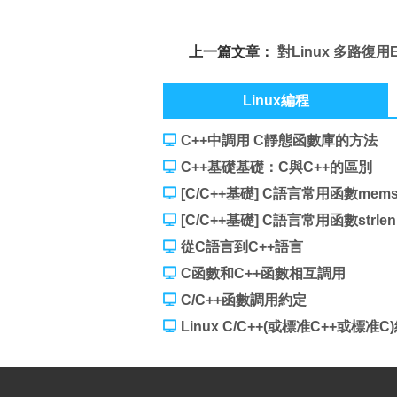
上一篇文章：
對Linux 多路復用E
型的水平出發模式和邊緣觸發模
Linux編程
C++中調用 C靜態函數庫的方法
C++基礎基礎：C與C++的區別
[C/C++基礎] C語言常用函數mem
[C/C++基礎] C語言常用函數strl
從C語言到C++語言
C函數和C++函數相互調用
C/C++函數調用約定
Linux C/C++(或標准C++或標准