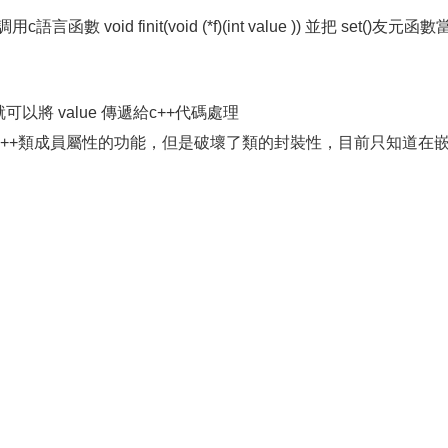
void finit(void (*f)(int value )) 並把 set()友元函數
 就可以將 value 傳遞給c++代碼處理
 c++類成員屬性的功能，但是破壞了類的封裝性，目前只知道在