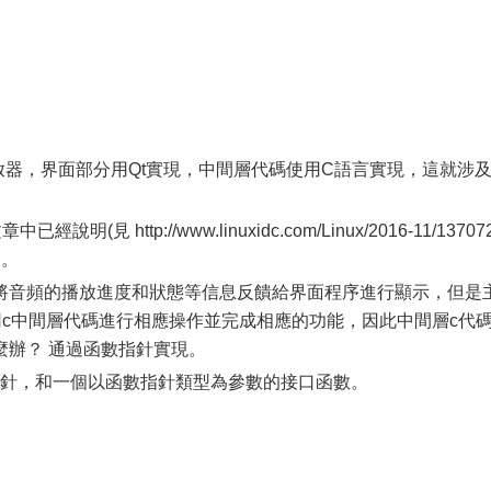
放器，界面部分用Qt實現，中間層代碼使用C語言實現，這就涉
見 http://www.linuxidc.com/Linux/2016-11/137072
紹。
將音頻的播放進度和狀態等信息反饋給界面程序進行顯示，但是
用c中間層代碼進行相應操作並完成相應的功能，因此中間層c代
麼辦？ 通過函數指針實現。
指針，和一個以函數指針類型為參數的接口函數。