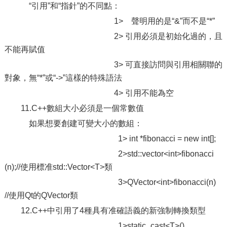
“引用”和“指針”的不同點：
1> 聲明用的是“&”而不是“*”
2> 引用必須是初始化過的，且
不能再賦值
3> 可直接訪問與引用相關聯的
對象，無“*”或“->”這樣的特殊語法
4> 引用不能為空
11.C++數組大小必須是一個常數值
如果想要創建可變大小的數組：
1> int *fibonacci = new int[];
2>std::vector<int>fibonacci
(n);//使用標准std::Vector<T>類
3>QVector<int>fibonacci(n)
//使用Qt的QVector類
12.C++中引用了4種具有准確語義的新強制轉換類型
1>static_cast<T>()