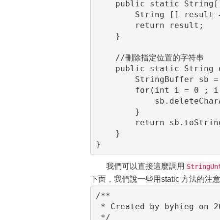
    public static String[] splitString(String str,String regex) {

        String [] result = str.split(regex);

        return result;

    }

    //刪除指定位置的字符串

    public static String delPosOfString(String str, int[] pos) {

        StringBuffer sb = new StringBuffer(str);

        for(int i = 0 ; i < pos.length;i++) {

            sb.deleteCharAt(pos[i]);

        }

        return sb.toString();

    }

}
我們可以直接這麼調用
StringUn
下面，我們說一些用static 方法
/**

 * Created by byhieg on 2016/6/20.

 */
