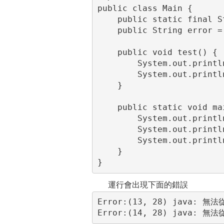
public class Main {

    public static final String str = "byhieg";

    public String error = "error";

    public void test() {

        System.out.println(str);

        System.out.println(error);

    }

    public static void main(String[] args) {

        System.out.println(test());

        System.out.println(error);

        System.out.println(str);

    }

}
運行會出現下面的錯誤
Error:(13, 28) java: 
Error:(14, 28) java: