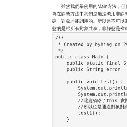
雖然我們舉例用的Main方法，但他
為在靜態方法中我們是無法調用非靜
建，對象才能調用的。所以是不可以
態的是歸所有對象共享，非靜態是省略了
/**

 * Created by byhieg on 2016/6/20.

 */

public class Main {

    public static final String str = "byhieg";

    public String error = "error";

    public void test() {

        System.out.println(str);

        System.out.println(error);

        //此處省略了this 實際應該是this.test1(),this.error

        //所以也是通過對象對調用的非靜態的變量和方法

        test1();

    }
