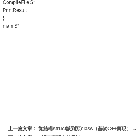
ComplieFile $*
PrintResult
}
main $*
上一篇文章：
從結構struct談到類class（基於C++實現）