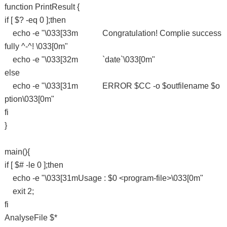
function PrintResult {
if [ $? -eq 0 ];then
echo -e "\033[33m Congratulation! Complie success
fully ^-^! \033[0m"
echo -e "\033[32m `date`\033[0m"
else
echo -e "\033[31m ERROR $CC -o $outfilename $o
ption\033[0m"
fi
}
main(){
if [ $# -le 0 ];then
echo -e "\033[31mUsage : $0 <program-file>\033[0m"
exit 2;
fi
AnalyseFile $*