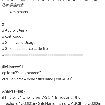
器編譯該程序。
#!/bin/bash
# =====================================
# Author : Anna
# exit_code :
# 2 -> Invalid Usage;
# 3 -> not a source code file
# =====================================
fileName=$1
option="$* -g -lpthread"
outFileName=`echo $fileName | cut -d. -f1`
AnalyseFile(){
if ! file $fileName | grep "ASCII" &> /dev/null;then
echo -e "\033[31m<$fileName> is not a ASCII file.\033[0m"