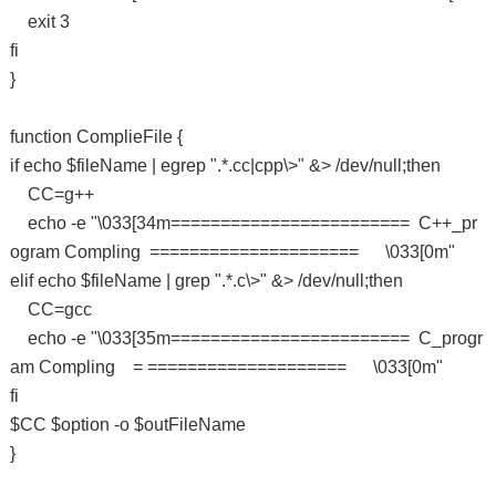
exit 3
fi
}
function ComplieFile {
if echo $fileName | egrep ".*.cc|cpp\>" &> /dev/null;then
CC=g++
echo -e "\033[34m======================== C++_pr
ogram Compling ===================== \033[0m"
elif echo $fileName | grep ".*.c\>" &> /dev/null;then
CC=gcc
echo -e "\033[35m======================== C_progr
am Compling = ==================== \033[0m"
fi
$CC $option -o $outFileName
}