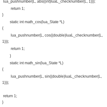
lua_pushnumber(L, abs((int)luaL_checknumber(L, 1)));
return 1;
}
static int math_cos(lua_State *L)
{
lua_pushnumber(L, cos((double)luaL_checknumber(L,
1)));
return 1;
}
static int math_sin(lua_State *L)
{
lua_pushnumber(L, sin((double)luaL_checknumber(L,
1)));
return 1;
}