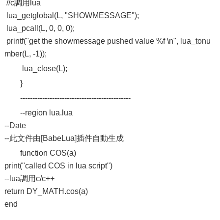
//c調用lua
lua_getglobal(L, "SHOWMESSAGE");
lua_pcall(L, 0, 0, 0);
printf("get the showmessage pushed value %f \n", lua_tonu
mber(L, -1));
lua_close(L);
}
---------------------------------------------
--region lua.lua
--Date
--此文件由[BabeLua]插件自動生成
function COS(a)
print("called COS in lua script")
--lua調用c/c++
return DY_MATH.cos(a)
end