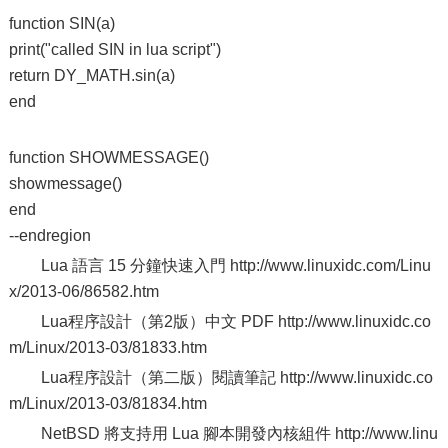
function SIN(a)
print("called SIN in lua script")
return DY_MATH.sin(a)
end
function SHOWMESSAGE()
showmessage()
end
--endregion
Lua 語言 15 分鐘快速入門 http://www.linuxidc.com/Linu
x/2013-06/86582.htm
Lua程序設計（第2版）中文 PDF http://www.linuxidc.co
m/Linux/2013-03/81833.htm
Lua程序設計（第二版）閱讀筆記 http://www.linuxidc.co
m/Linux/2013-03/81834.htm
NetBSD 將支持用 Lua 腳本開發內核組件 http://www.linu