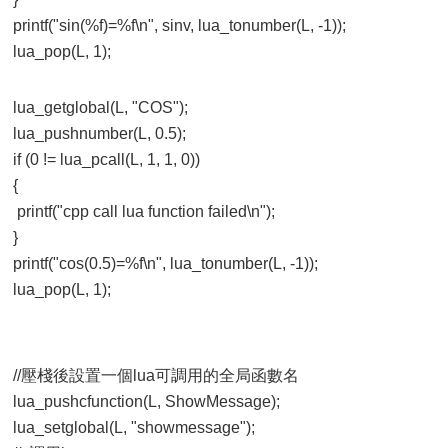
printf("sin(%f)=%f\n", sinv, lua_tonumber(L, -1));
lua_pop(L, 1);
lua_getglobal(L, "COS");
lua_pushnumber(L, 0.5);
if (0 != lua_pcall(L, 1, 1, 0))
{
printf("cpp call lua function failed\n");
}
printf("cos(0.5)=%f\n", lua_tonumber(L, -1));
lua_pop(L, 1);
//壓棧後設置一個lua可調用的全局函數名
lua_pushcfunction(L, ShowMessage);
lua_setglobal(L, "showmessage");