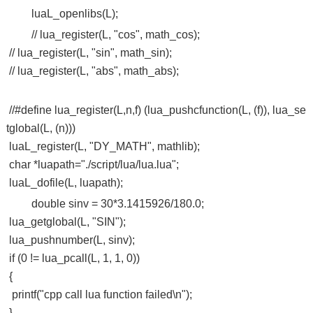
luaL_openlibs(L);
// lua_register(L, "cos", math_cos);
// lua_register(L, "sin", math_sin);
// lua_register(L, "abs", math_abs);
//#define lua_register(L,n,f) (lua_pushcfunction(L, (f)), lua_se
tglobal(L, (n)))
luaL_register(L, "DY_MATH", mathlib);
char *luapath="./script/lua/lua.lua";
luaL_dofile(L, luapath);
double sinv = 30*3.1415926/180.0;
lua_getglobal(L, "SIN");
lua_pushnumber(L, sinv);
if (0 != lua_pcall(L, 1, 1, 0))
{
printf("cpp call lua function failed\n");
}