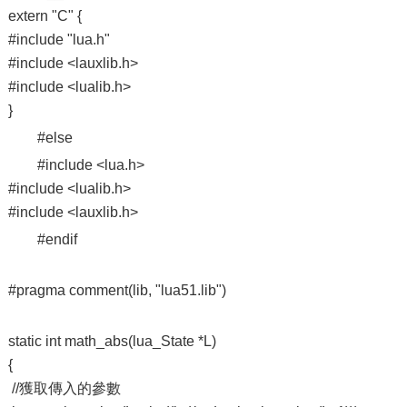
extern "C" {
#include "lua.h"
#include <lauxlib.h>
#include <lualib.h>
}
#else
#include <lua.h>
#include <lualib.h>
#include <lauxlib.h>
#endif
#pragma comment(lib, "lua51.lib")
static int math_abs(lua_State *L)
{
//獲取傳入的參數