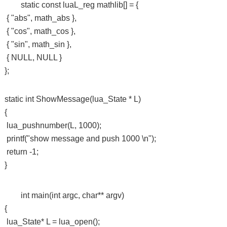
static const luaL_reg mathlib[] = {
{ "abs", math_abs },
{ "cos", math_cos },
{ "sin", math_sin },
{ NULL, NULL }
};
static int ShowMessage(lua_State * L)
{
lua_pushnumber(L, 1000);
printf("show message and push 1000 \n");
return -1;
}
int main(int argc, char** argv)
{
lua_State* L = lua_open();