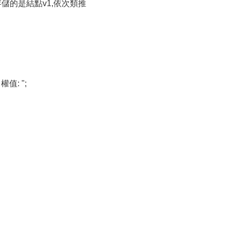
0上面存儲的是結點v1,依次類推
值: ";