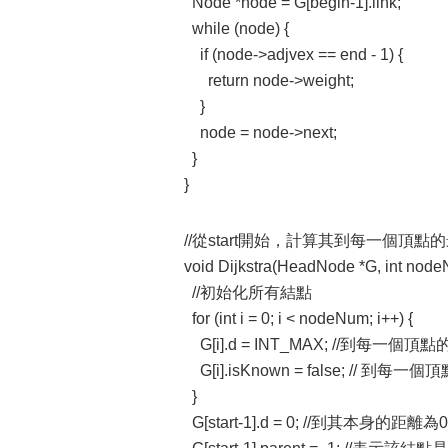
Node *node = G[begin-1].link;
while (node) {
if (node->adjvex == end - 1) {
return node->weight;
}
node = node->next;
}
}
//從start開始，計算其到每一個頂點
void Dijkstra(HeadNode *G, int nodeNu
//初始化所有結點
for (int i = 0; i < nodeNum; i++) {
G[i].d = INT_MAX; //到每一
G[i].isKnown = false; // 到
}
G[start-1].d = 0; //到其本身的距離為0