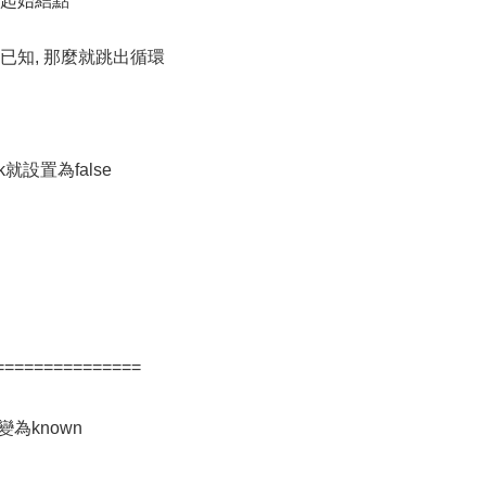
該結點是起始結點
都已知, 那麼就跳出循環
設置為false
===============
變為known