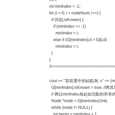
int minIndex = -1;
for (i = 0; i < nodeNum; i++) {
if (!G[i].isKnown) {
if (minIndex == -1)
minIndex = i;
else if (G[minIndex].d > G[i].d)
minIndex = i;
}
}
//===========================
cout << "當前選中的結點為: v" << (minI
G[minIndex].isKnown = tru
// 將以minIndex為起始頂點的所有
Node *node = G[minIndex].link;
while (node != NULL) {
int begin = minIndex + 1;