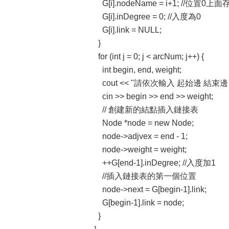
G[i].nodeName = i+1; //位置
G[i].inDegree = 0; //入度為0
G[i].link = NULL;
}
for (int j = 0; j < arcNum; j++) {
int begin, end, weight;
cout << "請依次輸入 起始邊 結束邊 權
cin >> begin >> end >> weight;
// 創建新的結點插入鏈接表
Node *node = new Node;
node->adjvex = end - 1;
node->weight = weight;
++G[end-1].inDegree; //入度加1
//插入鏈接表的第一個位置
node->next = G[begin-1].link;
G[begin-1].link = node;
}