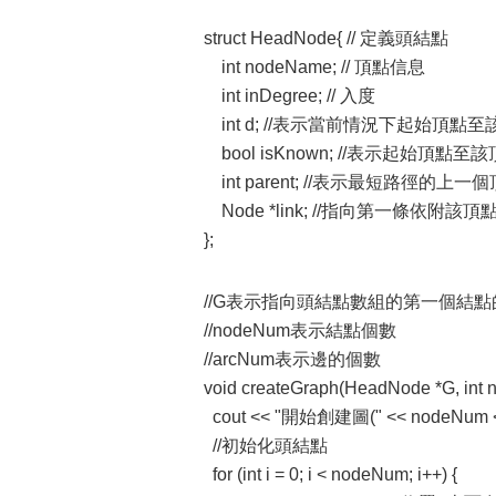
struct HeadNode{ // 定義頭結點
int nodeName; // 頂點信息
int inDegree; // 入度
int d; //表示當前情況下起始頂
bool isKnown; //表示起始頂點
int parent; //表示最短路徑的上一
Node *link; //指向第一條依附該
};
//G表示指向頭結點數組的第一個結點
//nodeNum表示結點個數
//arcNum表示邊的個數
void createGraph(HeadNode *G, int 
cout << "開始創建圖(" << nodeNum << "
//初始化頭結點
for (int i = 0; i < nodeNum; i++) {