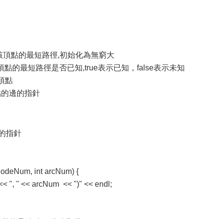
點至該頂點的最短路徑,初始化為無窮大
至該頂點的最短路徑是否已知,true表示已知，false表示未知
個頂點
頂點的邊的指針
的指針
nodeNum, int arcNum) {
, " << arcNum << ")" << endl;