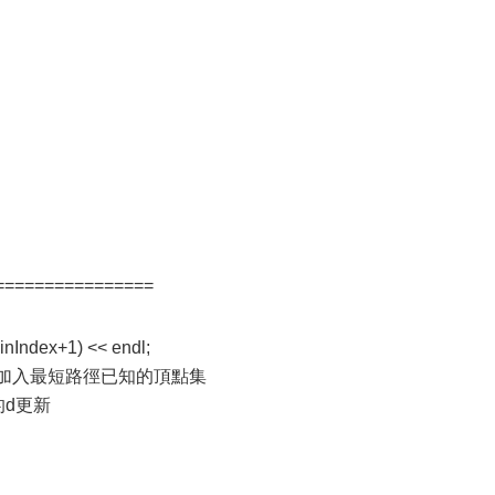
================
ndex+1) << endl;
e; //將其加入最短路徑已知的頂點集
的d更新