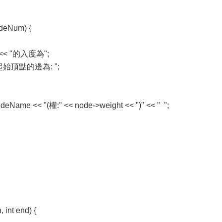
odeNum) {
e << "的入度為";
以它為起始頂點的邊為: ";
eName << "(權:" << node->weight << ")" << " ";
 int end) {