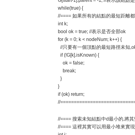
G[start-1].parent = -1; //表示
while(true) {
//==== 如果所有的結點的最短距離
int k;
bool ok = true; //表示是否全部ok
for (k = 0; k < nodeNum; k++) {
//只要有一個頂點的最短路徑未知,ok就
if (!G[k].isKnown) {
ok = false;
break;
}
}
if (ok) return;
//===========================
//==== 搜索未知結點中d最小的,將其
//==== 這裡其實可以用最小堆來實現
int i;