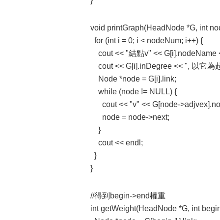
}
void printGraph(HeadNode *G, int n
for (int i = 0; i < nodeNum; i++) {
cout << "結點v" << G[i].nodeNam
cout << G[i].inDegree << ", 
Node *node = G[i].link;
while (node != NULL) {
cout << "v" << G[node->adjvex].nod
node = node->next;
}
cout << endl;
}
}
//得到begin->end權重
int getWeight(HeadNode *G, int begin,