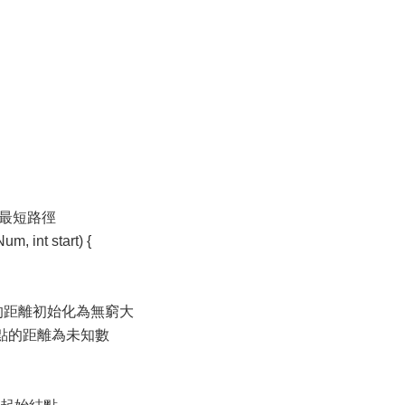
的最短路徑
m, int start) {
個頂點的距離初始化為無窮大
每一個頂點的距離為未知數