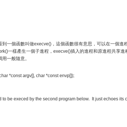
到一個函數叫做execve()，這個函數很有意思，可以在一個進
k()一樣產生一個子進程，execve()插入的進程和原進程共享進
調用一般隨意。
har *const argv[], char *const envp[]);
o be execed by the second program below. It just echoes its 