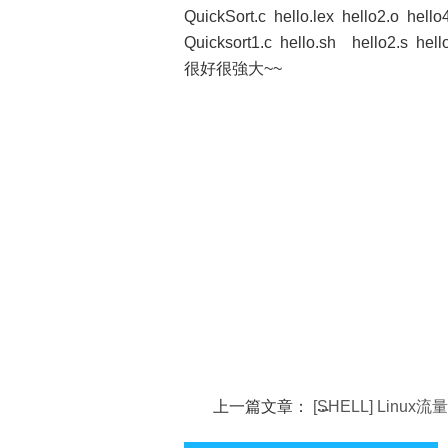
QuickSort.c hello.lex hello2.o hell
Quicksort1.c hello.sh hello2.s hell
很好很強大~~
上一篇文章：
[SHELL] Linux
本