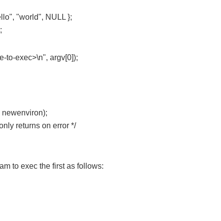
", "world", NULL };
;
o-exec>\n", argv[0]);
ewenviron);
 returns on error */
to exec the first as follows: