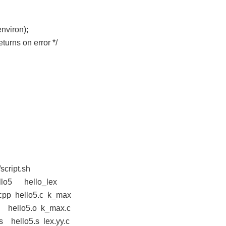
nviron);
turns on error */
cript.sh
o5 hello_lex
cpp hello5.c k_max
 hello5.o k_max.c
 hello5.s lex.yy.c