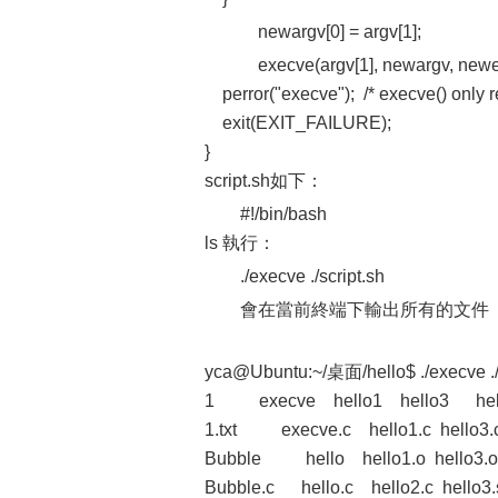
newargv[0] = argv[1];
execve(argv[1], newargv, newe
perror("execve"); /* execve() only re
exit(EXIT_FAILURE);
}
script.sh如下：
#!/bin/bash
ls 執行：
./execve ./script.sh
會在當前終端下輸出所有的文件
yca@Ubuntu:~/桌面/hello$ ./execve ./s
1 execve hello1 hello3 hell
1.txt execve.c hello1.c hello3.
Bubble hello hello1.o hello3.o
Bubble.c hello.c hello2.c hello3.s