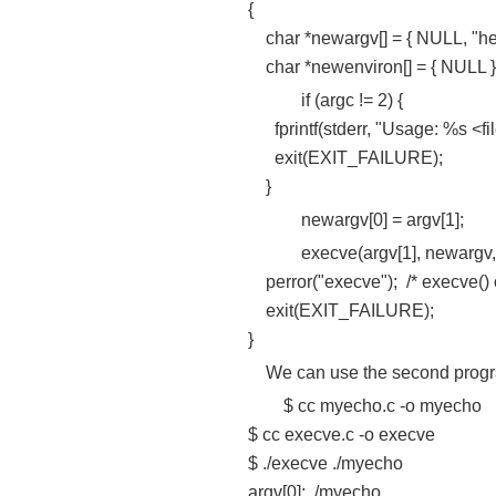
{
char *newargv[] = { NULL, "hello
char *newenviron[] = { NULL }
if (argc != 2) {
fprintf(stderr, "Usage: %s <file-t
exit(EXIT_FAILURE);
}
newargv[0] = argv[1];
execve(argv[1], newargv, n
perror("execve"); /* execve() only
exit(EXIT_FAILURE);
}
We can use the second program 
$ cc myecho.c -o myecho
$ cc execve.c -o execve
$ ./execve ./myecho
argv[0]: ./myecho