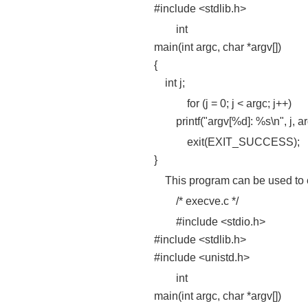
#include <stdlib.h>
int
main(int argc, char *argv[])
{
int j;
for (j = 0; j < argc; j++)
printf("argv[%d]: %s\n", j, argv
exit(EXIT_SUCCESS);
}
This program can be used to e
/* execve.c */
#include <stdio.h>
#include <stdlib.h>
#include <unistd.h>
int
main(int argc, char *argv[])