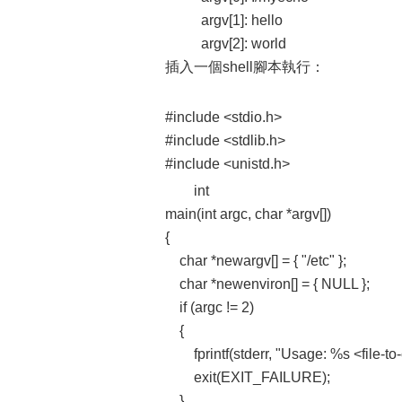
argv[1]: hello
argv[2]: world
插入一個shell腳本執行：
#include <stdio.h>
#include <stdlib.h>
#include <unistd.h>
int
main(int argc, char *argv[])
{
char *newargv[] = { "/etc" };
char *newenviron[] = { NULL };
if (argc != 2)
{
fprintf(stderr, "Usage: %s <file-to-e
exit(EXIT_FAILURE);
}