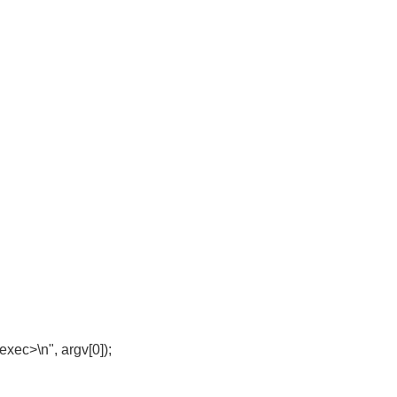
xec>\n", argv[0]);