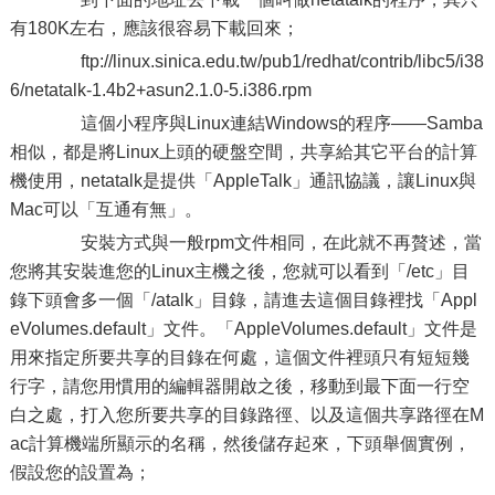
有180K左右，應該很容易下載回來；
ftp://linux.sinica.edu.tw/pub1/redhat/contrib/libc5/i38
6/netatalk-1.4b2+asun2.1.0-5.i386.rpm
這個小程序與Linux連結Windows的程序——Samba
相似，都是將Linux上頭的硬盤空間，共享給其它平台的計算
機使用，netatalk是提供「AppleTalk」通訊協議，讓Linux與
Mac可以「互通有無」。
安裝方式與一般rpm文件相同，在此就不再贅述，當
您將其安裝進您的Linux主機之後，您就可以看到「/etc」目
錄下頭會多一個「/atalk」目錄，請進去這個目錄裡找「Appl
eVolumes.default」文件。「AppleVolumes.default」文件是
用來指定所要共享的目錄在何處，這個文件裡頭只有短短幾
行字，請您用慣用的編輯器開啟之後，移動到最下面一行空
白之處，打入您所要共享的目錄路徑、以及這個共享路徑在M
ac計算機端所顯示的名稱，然後儲存起來，下頭舉個實例，
假設您的設置為；