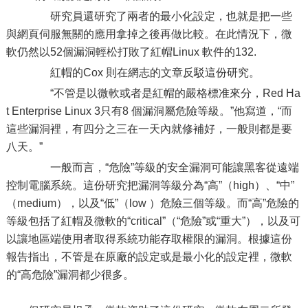
研究員還研究了兩者的最小化設定，也就是把一些
與網頁伺服無關的應用拿掉之後再做比較。在此情況下，微
軟仍然以52個漏洞輕松打敗了紅帽Linux 軟件的132.
紅帽的Cox 則在網志的文章反駁這份研究。
“不管是以微軟或者是紅帽的嚴格標准來分，Red Ha
t Enterprise Linux 3只有8 個漏洞屬危險等級。”他寫道，“而
這些漏洞裡，有四分之三在一天內就修補好，一般則都是要
八天。”
一般而言，“危險”等級的安全漏洞可能讓黑客從遠端
控制電腦系統。這份研究把漏洞等級分為“高”（high）、“中”
（medium），以及“低”（low ）危險三個等級。而“高”危險的
等級包括了紅帽及微軟的“critical”（“危險”或“重大”），以及可
以讓地區端使用者取得系統功能存取權限的漏洞。根據這份
報告指出，不管是在原廠的設定或是最小化的設定裡，微軟
的“高危險”漏洞都少很多。