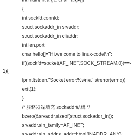
{
int sockfd,connfd;
struct sockaddr_in srvaddr;
struct sockaddr_in cliaddr;
int len,port;
char hello[]="Hi,welcome to linux-code!\n";
if((sockfd=socket(AF_INET,SOCK_STREAM,0))==-
1){
fprintf(stderr,"Socket error:%s\n\a",strerror(errno));
exit(1);
}
/* 服務器端填充 sockaddr結構 */
bzero(&srvaddr,sizeof(struct sockaddr_in));
srvaddr.sin_family=AF_INET;
srvaddr.sin_addr.s_addr=htonl(INADDR_ANY);