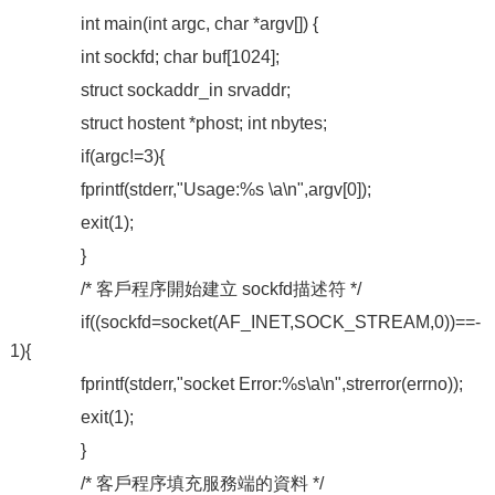
int main(int argc, char *argv[]) {
int sockfd; char buf[1024];
struct sockaddr_in srvaddr;
struct hostent *phost; int nbytes;
if(argc!=3){
fprintf(stderr,"Usage:%s
\a\n",argv[0]);
exit(1);
}
/* 客戶程序開始建立 sockfd描述符 */
if((sockfd=socket(AF_INET,SOCK_STREAM,0))==-
1){
fprintf(stderr,"socket Error:%s\a\n",strerror(errno));
exit(1);
}
/* 客戶程序填充服務端的資料 */