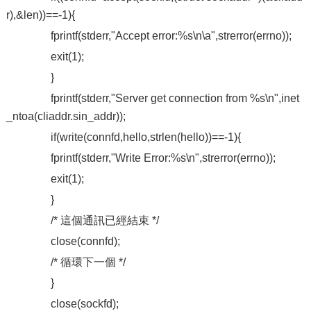
r),&len))==-1){
fprintf(stderr,"Accept error:%s\n\a",strerror(errno));
exit(1);
}
fprintf(stderr,"Server get connection from %s\n",inet
_ntoa(cliaddr.sin_addr));
if(write(connfd,hello,strlen(hello))==-1){
fprintf(stderr,"Write Error:%s\n",strerror(errno));
exit(1);
}
/* 這個通訊已經結束 */
close(connfd);
/* 循環下一個 */
}
close(sockfd);