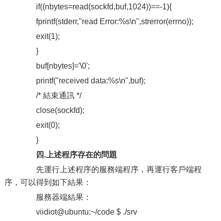
if((nbytes=read(sockfd,buf,1024))==-1){
fprintf(stderr,"read Error:%s\n",strerror(errno));
exit(1);
}
buf[nbytes]='\0';
printf("received data:%s\n",buf);
/* 結束通訊 */
close(sockfd);
exit(0);
}
四.上述程序存在的問題
先運行上述程序的服務端程序，再運行客戶端程
序，可以得到如下結果：
服務器端結果：
viidiot@ubuntu:~/code $ ./srv