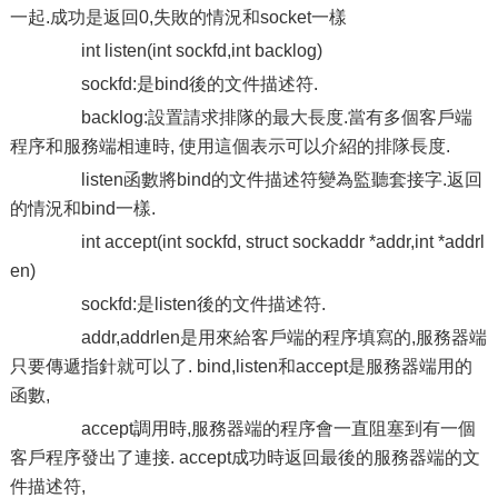
一起.成功是返回0,失敗的情況和socket一樣
int listen(int sockfd,int backlog)
sockfd:是bind後的文件描述符.
backlog:設置請求排隊的最大長度.當有多個客戶端
程序和服務端相連時, 使用這個表示可以介紹的排隊長度.
listen函數將bind的文件描述符變為監聽套接字.返回
的情況和bind一樣.
int accept(int sockfd, struct sockaddr *addr,int *addrl
en)
sockfd:是listen後的文件描述符.
addr,addrlen是用來給客戶端的程序填寫的,服務器端
只要傳遞指針就可以了. bind,listen和accept是服務器端用的
函數,
accept調用時,服務器端的程序會一直阻塞到有一個
客戶程序發出了連接. accept成功時返回最後的服務器端的文
件描述符,