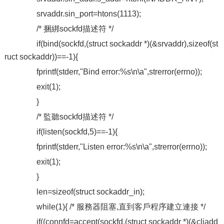
srvaddr.sin_port=htons(1113);
/* 捆綁sockfd描述符 */
if(bind(sockfd,(struct sockaddr *)(&srvaddr),sizeof(st
ruct sockaddr))==-1){
fprintf(stderr,"Bind error:%s\n\a",strerror(errno));
exit(1);
}
/* 監聽sockfd描述符 */
if(listen(sockfd,5)==-1){
fprintf(stderr,"Listen error:%s\n\a",strerror(errno));
exit(1);
}
len=sizeof(struct sockaddr_in);
while(1){ /* 服務器阻塞,直到客戶程序建立連接 */
if((connfd=accept(sockfd,(struct sockaddr *)(&cliadd