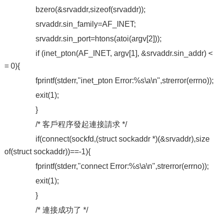
bzero(&srvaddr,sizeof(srvaddr));
srvaddr.sin_family=AF_INET;
srvaddr.sin_port=htons(atoi(argv[2]));
if (inet_pton(AF_INET, argv[1], &srvaddr.sin_addr) <
= 0){
fprintf(stderr,"inet_pton Error:%s\a\n",strerror(errno));
exit(1);
}
/* 客戶程序發起連接請求 */
if(connect(sockfd,(struct sockaddr *)(&srvaddr),size
of(struct sockaddr))==-1){
fprintf(stderr,"connect Error:%s\a\n",strerror(errno));
exit(1);
}
/* 連接成功了 */