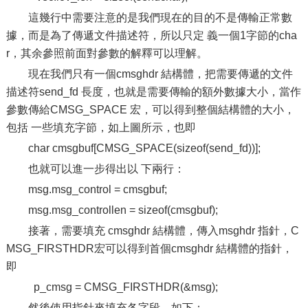
這幾行中需要注意的是我們現在的目的不是傳輸正常數
據，而是為了傳遞文件描述符，所以只定 義一個1字節的cha
r，其余參照前面對參數的解釋可以理解。
現在我們只有一個cmsghdr 結構體，把需要傳遞的文件
描述符send_fd 長度，也就是需要傳輸的額外數據大小，當作
參數傳給CMSG_SPACE 宏，可以得到整個結構體的大小，
包括 一些填充字節，如上圖所示，也即
char cmsgbuf[CMSG_SPACE(sizeof(send_fd))];
也就可以進一步得出以 下兩行：
msg.msg_control = cmsgbuf;
msg.msg_controllen = sizeof(cmsgbuf);
接著，需要填充 cmsghdr 結構體，傳入msghdr 指針，C
MSG_FIRSTHDR宏可以得到首個cmsghdr 結構體的指針，
即
p_cmsg = CMSG_FIRSTHDR(&msg);
然後使用指針來填充各字段，如下：