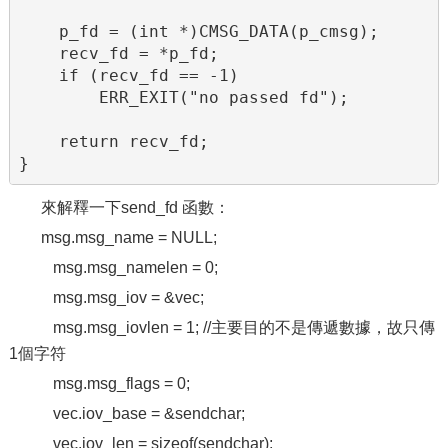
    p_fd = (int *)CMSG_DATA(p_cmsg);

    recv_fd = *p_fd;

    if (recv_fd == -1)

        ERR_EXIT("no passed fd");

    return recv_fd;

}
來解釋一下send_fd 函數：
msg.msg_name = NULL;
msg.msg_namelen = 0;
msg.msg_iov = &vec;
msg.msg_iovlen = 1; //主要目的不是傳遞數據，故只傳
1個字符
msg.msg_flags = 0;
vec.iov_base = &sendchar;
vec.iov_len = sizeof(sendchar);