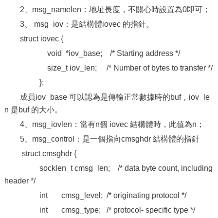
2、msg_namelen：地址長度，不關心時設置為0即可；
3、 msg_iov：是結構體iovec 的指針。
struct iovec {
void *iov_base; /* Starting address */
size_t iov_len; /* Number of bytes to transfer */
};
成員iov_base 可以認為是傳輸正常數據時的buf，iov_le
n 是buf 的大小。
4、msg_iovlen：當有n個 iovec 結構體時，此值為n；
5、msg_control：是一個指向cmsghdr 結構體的指針
struct cmsghdr {
socklen_t cmsg_len; /* data byte count, including
header */
int cmsg_level; /* originating protocol */
int cmsg_type; /* protocol- specific type */