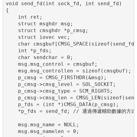
void send_fd(int sock_fd, int send_fd)

{

    int ret;

    struct msghdr msg;

    struct cmsghdr *p_cmsg;

    struct iovec vec;

    char cmsgbuf[CMSG_SPACE(sizeof(send_fd)
    int *p_fds;

    char sendchar = 0;

    msg.msg_control = cmsgbuf;

    msg.msg_controllen = sizeof(cmsgbuf);

    p_cmsg = CMSG_FIRSTHDR(&msg);

    p_cmsg->cmsg_level = SOL_SOCKET;

    p_cmsg->cmsg_type = SCM_RIGHTS;

    p_cmsg->cmsg_len = CMSG_LEN(sizeof(send
    p_fds = (int *)CMSG_DATA(p_cmsg);

    *p_fds = send_fd; // 通過傳遞輔助數據的方
    msg.msg_name = NULL;

    msg.msg_namelen = 0;
