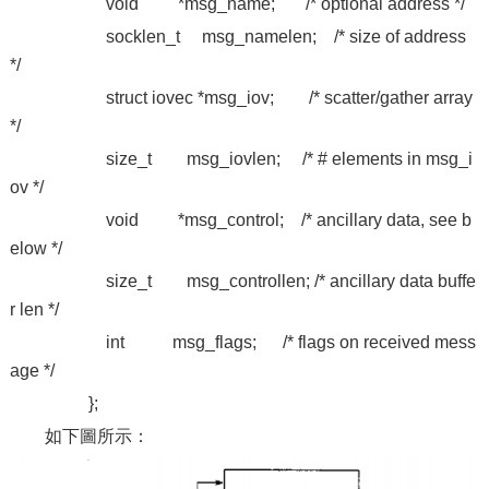
void *msg_name; /* optional address */
socklen_t msg_namelen; /* size of address
*/
struct iovec *msg_iov; /* scatter/gather array
*/
size_t msg_iovlen; /* # elements in msg_i
ov */
void *msg_control; /* ancillary data, see b
elow */
size_t msg_controllen; /* ancillary data buffe
r len */
int msg_flags; /* flags on received mess
age */
};
如下圖所示：