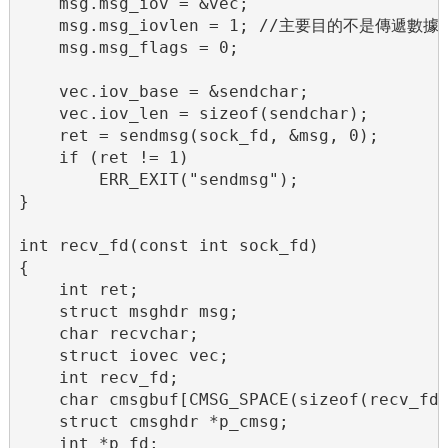
    msg.msg_iov = &vec;

    msg.msg_iovlen = 1; //主要目的不是傳遞數
    msg.msg_flags = 0;

    vec.iov_base = &sendchar;

    vec.iov_len = sizeof(sendchar);

    ret = sendmsg(sock_fd, &msg, 0);

    if (ret != 1)

        ERR_EXIT("sendmsg");

}

int recv_fd(const int sock_fd)

{

    int ret;

    struct msghdr msg;

    char recvchar;

    struct iovec vec;

    int recv_fd;

    char cmsgbuf[CMSG_SPACE(sizeof(recv_fd)
    struct cmsghdr *p_cmsg;

    int *p_fd;
