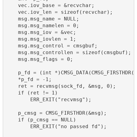
    vec.iov_base = &recvchar;

    vec.iov_len = sizeof(recvchar);

    msg.msg_name = NULL;

    msg.msg_namelen = 0;

    msg.msg_iov = &vec;

    msg.msg_iovlen = 1;

    msg.msg_control = cmsgbuf;

    msg.msg_controllen = sizeof(cmsgbuf);

    msg.msg_flags = 0;

    p_fd = (int *)CMSG_DATA(CMSG_FIRSTHDR(&
    *p_fd = -1;

    ret = recvmsg(sock_fd, &msg, 0);

    if (ret != 1)

        ERR_EXIT("recvmsg");

    p_cmsg = CMSG_FIRSTHDR(&msg);

    if (p_cmsg == NULL)

        ERR_EXIT("no passed fd");
