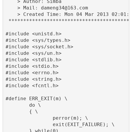
    > Author: Simba

    > Mail: dameng34@163.com

    > Created Time: Mon 04 Mar 2013 02:01:3
 ******************************************
#include <unistd.h>

#include <sys/types.h>

#include <sys/socket.h>

#include <sys/un.h>

#include <stdlib.h>

#include <stdio.h>

#include <errno.h>

#include <string.h>

#include <fcntl.h>

#define ERR_EXIT(m) \

        do \

        { \

                perror(m); \

                exit(EXIT_FAILURE); \

        } while(0)
