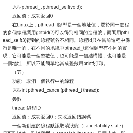
原型pthread_t pthread_self(void);
返回值：成功返回0
在Linux上，pthread_t類型是一個地址值，屬於同一進程
的多個線程調用getpid(2)可以得到相同的進程號，而調用pthr
ead_self(3)得到的線程號各不相同。線程id只在當前進程中保
證是唯一的，在不同的系統中pthread_t這個類型有不同的實
現，它可能是一個整數值，也可能是一個結構體，也可能是
一個地址，所以不能簡單地當成整數用printf打印。
（五）
功能：取消一個執行中的線程
原型int pthread_cancel(pthread_t thread);
參數
thread:線程ID
返回值：成功返回0；失敗返回錯誤碼
一個新創建的線程默認取消狀態（cancelability state）