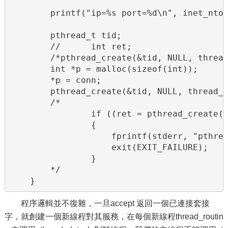
        printf("ip=%s port=%d\n", inet_ntoa
        pthread_t tid;

        //      int ret;

        /*pthread_create(&tid, NULL, thre
        int *p = malloc(sizeof(int));

        *p = conn;

        pthread_create(&tid, NULL, thread_r
        /*

                if ((ret = pthread_crea
                {

                    fprintf(stderr, "pthrea
                    exit(EXIT_FAILURE);

                }

        */

    }
程序邏輯並不復雜，一旦accept 返回一個已連接套接
字，就創建一個新線程對其服務，在每個新線程thread_routin