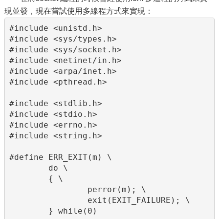
現並發，現在嘗試使用多線程方式來實現：
#include <unistd.h>

#include <sys/types.h>

#include <sys/socket.h>

#include <netinet/in.h>

#include <arpa/inet.h>

#include <pthread.h>

#include <stdlib.h>

#include <stdio.h>

#include <errno.h>

#include <string.h>

#define ERR_EXIT(m) \

        do \

        { \

                perror(m); \

                exit(EXIT_FAILURE); \

        } while(0)
