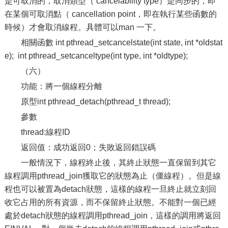
是可取消的，取消類型（ cancelability type）是同步的，即
在某個可取消點（ cancellation point，即在執行某些函數的
時候）才會取消線程。具體可以man 一下。
相關函數 int pthread_setcancelstate(int state, int *oldstat
e); int pthread_setcanceltype(int type, int *oldtype);
（六）
功能：將一個線程分離
原型int pthread_detach(pthread_t thread);
參數
thread:線程ID
返回值：成功返回0；失敗返回錯誤碼
一般情況下，線程終止後，其終止狀態一直保留到其它
線程調用pthread_join獲取它的狀態為止（僵線程）。但是線
程也可以被置為detach狀態，這樣的線程一旦終止就立刻回
收它占用的所有資源，而不保留終止狀態。不能對一個已經
處於detach狀態的線程調用pthread_join，這樣的調用將返回