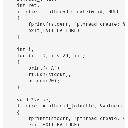
    int ret;

    if ((ret = pthread_create(&tid, NULL, r
    {

        fprintf(stderr, "pthread create: %s
        exit(EXIT_FAILURE);

    }

    int i;

    for (i = 0; i < 20; i++)

    {

        printf("A");

        fflush(stdout);

        usleep(20);

    }

    void *value;

    if ((ret = pthread_join(tid, &value)) !
    {

        fprintf(stderr, "pthread create: %s
        exit(EXIT_FAILURE);
