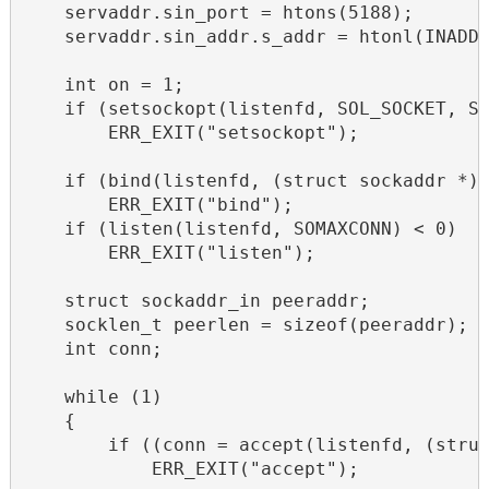
    servaddr.sin_port = htons(5188);

    servaddr.sin_addr.s_addr = htonl(INADDR
    int on = 1;

    if (setsockopt(listenfd, SOL_SOCKET, SO
        ERR_EXIT("setsockopt");

    if (bind(listenfd, (struct sockaddr *)&
        ERR_EXIT("bind");

    if (listen(listenfd, SOMAXCONN) < 0)

        ERR_EXIT("listen");

    struct sockaddr_in peeraddr;

    socklen_t peerlen = sizeof(peeraddr);

    int conn;

    while (1)

    {

        if ((conn = accept(listenfd, (struc
            ERR_EXIT("accept");
