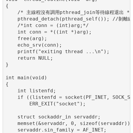
{

    /* 主線程沒有調用pthread_join等待線程退出 */

    pthread_detach(pthread_self()); //
    /*int conn = (int)arg;*/

    int conn = *((int *)arg);

    free(arg);

    echo_srv(conn);

    printf("exiting thread ...\n");

    return NULL;

}

int main(void)

{

    int listenfd;

    if ((listenfd = socket(PF_INET, SOCK_ST
        ERR_EXIT("socket");

    struct sockaddr_in servaddr;

    memset(&servaddr, 0, sizeof(servaddr));
    servaddr.sin_family = AF_INET;
