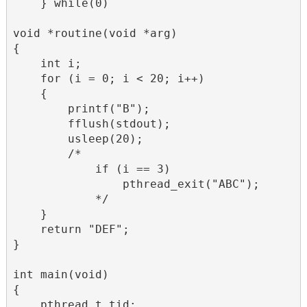
    } while(0)

void *routine(void *arg)

{

    int i;

    for (i = 0; i < 20; i++)

    {

        printf("B");

        fflush(stdout);

        usleep(20);

        /*

            if (i == 3)

                pthread_exit("ABC");

            */

    }

    return "DEF";

}

int main(void)

{

    pthread_t tid;
