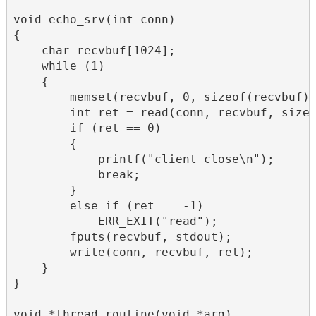
void echo_srv(int conn)

{

    char recvbuf[1024];

    while (1)

    {

        memset(recvbuf, 0, sizeof(recvbuf))
        int ret = read(conn, recvbuf, sizeo
        if (ret == 0)

        {

            printf("client close\n");

            break;

        }

        else if (ret == -1)

            ERR_EXIT("read");

        fputs(recvbuf, stdout);

        write(conn, recvbuf, ret);

    }

}

void *thread_routine(void *arg)
