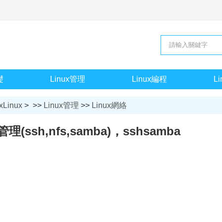
礎
Linux管理
Linux編程
L
xLinux
> >>
Linux管理
>>
Linux網絡
理(ssh,nfs,samba)，sshsamba