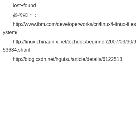
lost+found
參考如下：
http://www.ibm.com/developerworks/cn/linux/l-linux-files
ystem/
http://linux.chinaunix.net/techdoc/beginner/2007/03/30/9
53684.shtml
http://blog.csdn.net/hguisu/article/details/6122513