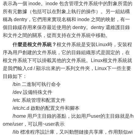
表示為一個 inode。inode 包含管理文件系統中的對象所需的
所有元數據（包括可以在對象上執行的操作）。另一組結構
稱為 dentry，它們用來實現名稱和 inode 之間的映射，有一
個目錄緩存用來保存最近使用的 dentry。dentry 還維護目錄
和文件之間的關系，從而支持在文件系統中移動。
什麼是根文件系統？
根文件系統是安裝Linux時，安裝程
序為用戶創建的文件系統，它的目錄組織形式是固定的，在
根文件系統下可以掛載其他的文件系統。Linux根文件系統就
是我們輸入cd / 顯示出來的一系列文件夾，Linux下一些主要
目錄如下：
/bin 二進制可執行命令
/dev 設備特殊文件
/etc 系統管理和配置文件
/etc/rc.d 啟動的配置文件和腳本
/home 用戶主目錄的基點，比如用戶user的主目錄就是/h
ome/user，可以用~user表示
/lib 標准程序設計庫，又叫動態鏈接共享庫，作用類似wi