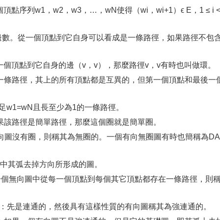
序列w1，w2，w3，…，wN使得（wi，wi+1）ϵ E，1 ≤ i 
上的邊數。從一個頂點到它自身可以看成是一條路徑，如果路徑不包
從一個頂點到它自身的邊（v，v），那麼路徑v，v有時也叫做環。
一條路徑，其上的所有頂點都是互異的，但第一個頂點和最後一
滿足w1=wN且長至少為1的一條路徑。
果該路徑是簡單路徑，那麼這個圈就是簡單圈。
個有向圖沒有圈，則稱其為無圈的。一個有向無圈圖有時也簡稱為DA
ph）：圖中其弧去掉方向所形成的圖。
如果在一個無向圖中從每一個頂點到每個其它頂點都存在一條路徑，則
nected）：先是連通的，然後具有這樣性質的有向圖稱其為強連通的。