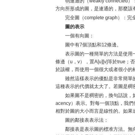
弱連通的（weakly conne
方向所形成的圖，是連通的，那麼該
完全圖（complete grap
圖的表示
一個有向圖：
圖中有7個頂點和12條邊。
表示圖的一種簡單的方法是使用一個二
條邊（u，v），置A[u][v]等於tru
於該權，而使用一個很大或者很小的
雖然這樣表示的優點是非常簡單的
這種表示的代價就太大了。若圖是稠密（d
如果圖不是稠密的，換句話說，如果
acency）表示。對每一個頂點，我們
相對於圖的大小而言是線性的。如果
圖的鄰接表表示法：
鄰接表是表示圖的標准方法。無