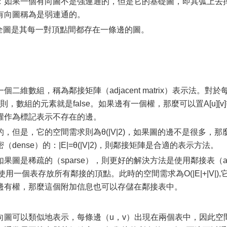
cted）：如果一個有向圖不是強連通的，但是它的基礎圖，即其弧上去
有向圖稱為是弱連通的。
h）：完全圖是其每一對頂點間都存在一條邊的圖。
維數組，稱為鄰接矩陣（adjacent matrix）表示法。對於
e；否則，數組的元素就是false。如果邊有一個權，那麼可以置A[u][v
權作為標記表示不存在的邊。
，但是，它的空間需求則為θ(|V|2)，如果圖的邊不是很多，那
ense）的：|E|=θ(|V|2)，則鄰接矩陣是合適的表示方法。
圖是稀疏的（sparse），則更好的解決方法是使用鄰接表（ad
使用一個表存放所有鄰接的頂點。此時的空間需求為O(|E|+|V|),
邊有權，那麼這個附加信息也可以存儲在鄰接表中。
向圖可以類似地表示，每條邊（u，v）出現在兩個表中，因此空