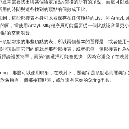
中通常需要找出與某個給定頂點v鄰接的所有的頂點。而這可以通
所用的時間與這些找到的頂點的個數成正比。
這些鄰接表本身可以被保存在任何種類的List，即ArrayList
稀疏的圖，當使用ArrayList時程序員可能需要從一個比默認容量更小
造成明顯的空間浪費。
一頂點鄰接的那些頂點的表，所以兩個基本的選擇是，或者使用
那些頂點而它們的值就是那些鄰接表，或者把每一個鄰接表作為V
個選擇論證要簡單，而第2個選擇可能會更快，因為它避免了在映射
tring，那麼可以使用映射，在映射下，關鍵字是頂點名而關鍵字
tex對象擁有一個鄰接頂點表，或許還有原始的String串名。