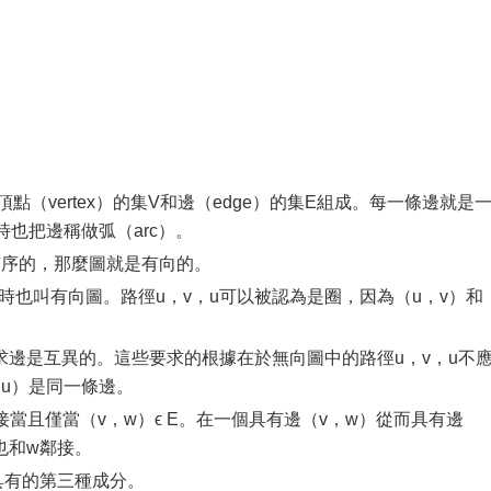
由頂點（vertex）的集V和邊（edge）的集E組成。每一條邊就是
有時也把邊稱做弧（arc）。
對是有序的，那麼圖就是有向的。
圖有時也叫有向圖。路徑u，v，u可以被認為是圈，因為（u，v）和
求邊是互異的。這些要求的根據在於無向圖中的路徑u，v，u不
，u）是同一條邊。
v鄰接當且僅當（v，w）ϵ E。在一個具有邊（v，w）從而具有邊
也和w鄰接。
：邊具有的第三種成分。