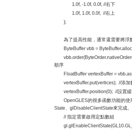
1.0f, -1.0f, 0.0f, //右下
1.0f, 1.0f, 0.0f, //右上
};
為了提高性能，通常還需要將浮
ByteBuffer vbb = ByteBuffer.all
vbb.order(ByteOrder.nativ
順序
FloatBuffer vertexBuffer = vbb.
vertexBuffer.put(vertices); //
vertexBuffer.position(0); 
OpenGLES的很多函數功能的使
State、glDisableClientState來完成。
// 指定需要啟用定點數組
gl.glEnableClientState(GL10