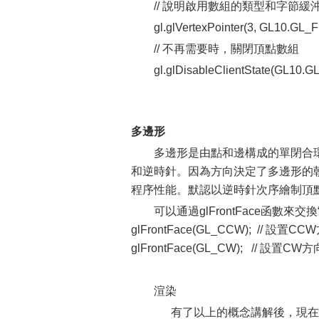
// 說明啟用數組的類型和字節緩沖
gl.glVertexPointer(3, GL10.GL_F
// 不再需要時，關閉頂點數組
gl.glDisableClientState(GL1
多邊形
多邊形是由點和邊構成的單閉合
和逆時針。因為方向決定了多邊形的
程序性能。默認以逆時針次序繪制頂
可以通過glFrontFace函數來交
glFrontFace(GL_CCW); // 設置
glFrontFace(GL_CW); // 設置
渲染
有了以上的概念講解後，現在