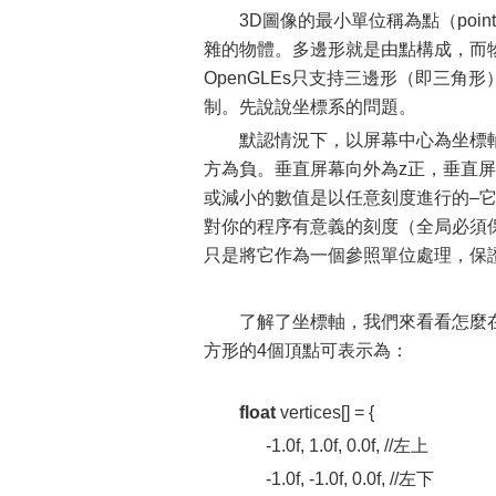
3D圖像的最小單位稱為點（poi
雜的物體。多邊形就是由點構成，而物
OpenGLEs只支持三邊形（即三
制。先說說坐標系的問題。
默認情況下，以屏幕中心為坐標
方為負。垂直屏幕向外為z正，垂直屏幕
或減小的數值是以任意刻度進行的–
對你的程序有意義的刻度（全局必須保
只是將它作為一個參照單位處理，保
了解了坐標軸，我們來看看怎麼
方形的4個頂點可表示為：
float
vertices[] = {
-1.0f, 1.0f, 0.0f, //左上
-1.0f, -1.0f, 0.0f, //左下