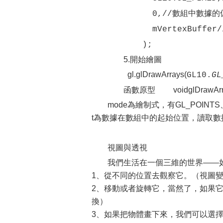
0,//數組中數據的偏
mVertexBuffer/
);
5.開始繪圖
gl.glDrawArrays(
GL10.
GL
函數原型 voidglDrawArrays(int m
mode為繪制式，有GL_POINTS、G
t為數據在數組中的起始位置，讀取數
視圖與透視
我們生活在一個三維的世界——
1、從不同的位置去觀察它。（視圖
2、移動或者旋轉它，當然了，如果
換）
3、如果把物體畫下來，我們可以選擇