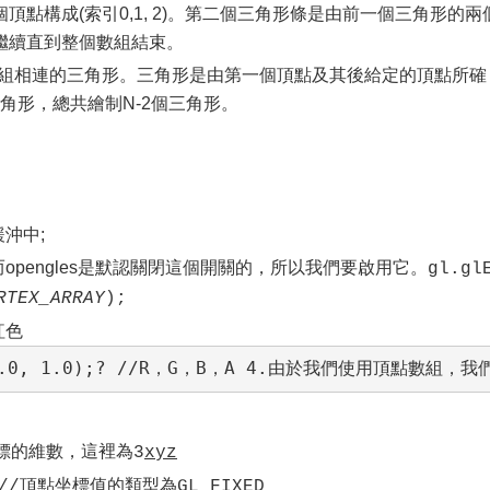
點構成(索引0,1, 2)。第二個三角形條是由前一個三角形的兩
繼續直到整個數組結束。
N：繪制一組相連的三角形。三角形是由第一個頂點及其後給定的頂點所確
三角形，總共繪制N-2個三角形。
沖中;
opengles是默認關閉這個開關的，所以我們要啟用它。
gl.gl
RTEX_ARRAY
);
紅色
.0, 0.0, 1.0);? //R，G，B，A 4.由於我們使用頂點
維數，這裡為3
xyz
,//頂點坐標值的類型為GL_FIXED