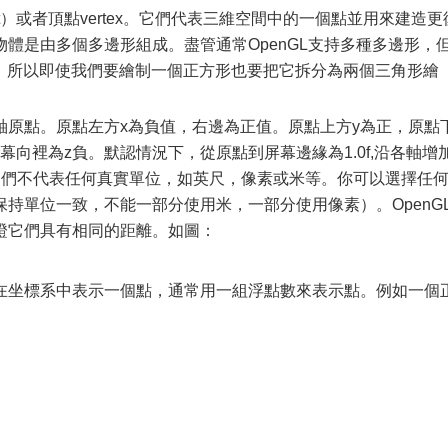
nt）或者頂點vertex。它們代表三維空間中的一個點並用來建造更
體是由多個多邊形組成。盡管通常OpenGL支持多種多邊形，
角形）所以即使我們要繪制一個正方形也要把它拆分為兩個三角形繪
軸原點。原點左方x為負值，右邊為正值。原點上方y為正，原點
向裡為z負。默認情況下，從原點到屏幕邊緣為1.0f,沿各軸增
它們不代表任何真實單位，如英尺，像素或米等。你可以選擇任
持單位一致，不能一部分使用米，一部分使用像素）。OpenG
證它們具有相同的距離。如圖：
在坐標系中表示一個點，通常用一組浮點數來表示點。例如一個