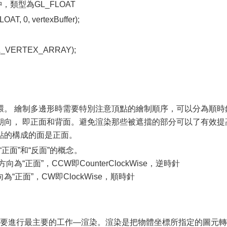
，類型為GL_FLOAT
LOAT, 0, vertexBuffer);
0.GL_VERTEX_ARRAY);
環。 繪制多邊形時需要特別注意頂點的繪制順序，可以分為順時
朝向， 即正面和背面。避免渲染那些被遮擋的部分可以了有效提
點的構成的面是正面。
換“正面”和“反面”的概念。
CCW方向為“正面”，CCW即CounterClockWise，逆時針
CW方向為“正面”，CW即ClockWise，順時針
要進行最主要的工作—渲染。渲染是把物體坐標所指定的圖元轉