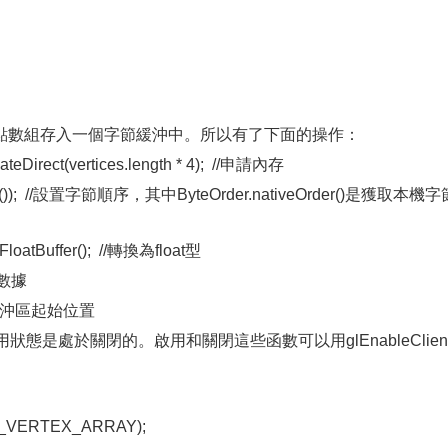
點數組存入一個字節緩沖中。所以有了下面的操作：
ocateDirect(vertices.length * 4); //申請內存
eOrder()); //設置字節順序，其中ByteOrder.nativeOrder()是獲取本機
asFloatBuffer(); //轉換為float型
添加數據
//設置緩沖區起始位置
用狀態是處於關閉的。啟用和關閉這些函數可以用glEnableClien
.GL_VERTEX_ARRAY);