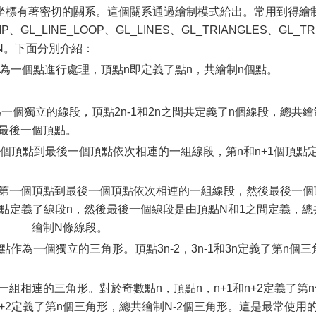
坐標有著密切的關系。這個關系通過繪制模式給出。常用到得繪
P、GL_LINE_LOOP、GL_LINES、GL_TRIANGLES、GL_TR
_FAN。下面分別介紹：
頂點作為一個點進行處理，頂點n即定義了點n，共繪制n個點。
作為一個獨立的線段，頂點2n-1和2n之間共定義了n個線段，總共繪
略最後一個頂點。
制從第一個頂點到最後一個頂點依次相連的一組線段，第n和n+1個頂點
制從定義第一個頂點到最後一個頂點依次相連的一組線段，然後最後一個
頂點定義了線段n，然後最後一個線段是由頂點N和1之間定義，總
繪制N條線段。
個頂點作為一個獨立的三角形。頂點3n-2，3n-1和3n定義了第n個三
P：繪制一組相連的三角形。對於奇數點n，頂點n，n+1和n+2定義了第
n+2定義了第n個三角形，總共繪制N-2個三角形。這是最常使用