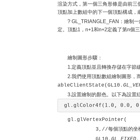
渲染方式，第一個三角形條是由前三個頂
頂點加上數組中的下一個頂點構成，
? GL_TRIANGLE_FA
定。頂點1，n+1和n+2定義了第n個
繪制圖形步驟：
1.定義頂點並且轉換存儲在字節緩
2.我們使用頂點數組繪制圖形，而
ableClientState(GL10.
GL_VE
3.設置繪制的顏色。以下為設置
 gl.glColor4f(1.0, 0
gl.glVertexPointer(
3,//每個頂點的坐標的
GL10.
GL_FIXED