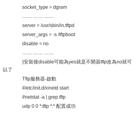
socket_type = dgram
…… …… ……
server = /usr/sbin/in.tftpd
server_args = -s /tftpboot
disable = no
…… …… ……
}安裝後disable可能為yes就是不開器tftp改為no就可
以了
Tftp服務器-啟動
#/etc/init.d/xinetd start
#netstat -a | grep tftp
udp 0 0 *:tftp *:* 配置成功