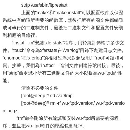
strip /usr/sbin/ftprestart
上面的“make”和“make install”可以配置軟件以保證
系統中有編譯所需要的函數庫，然後把所有的源文件都編譯
成可執行的二進制文件，最後把二進制文件和配置文件安裝
到相應的目錄裡。
“install –m”安裝“xferstats”程序，用於統計傳輸了多少文
件。“touch”命令為xferstats在“/var/log”目錄下創建日志文件。
“chomod”把“xferlog”的權限改為只對超級用戶“root”可讀和可
寫。接著，我們為“in.ftpd”二進制文件創建符號鏈接。最後，
用“strip”命令減小所有二進制文件的大小以提高wu-ftpd的性
能。
清除不必要的文件
[root@deep]# cd /var/tmp
[root@deep]# rm -rf wu-ftpd-version/ wu-ftpd-versio
n.tar.gz
“rm”命令刪除所有編譯和安裝wu-ftpd所需要的源程
序，並且把wu-ftpd軟件的壓縮包刪除掉。