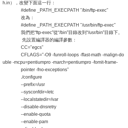
h.in），改變下面這一行：
#define _PATH_EXECPATH "/bin/ftp-exec"
改為：
#define _PATH_EXECPATH "/usr/bin/ftp-exec"
我們把“ftp-exec”從“/bin”目錄改到“/usr/bin”目錄下。
先設置編譯器的編譯參數：
CC="egcs"
CFLAGS="-O9 -funroll-loops -ffast-math -malign-do
uble -mcpu=pentiumpro -march=pentiumpro -fomit-frame-
pointer -fno-exceptions"
./configure
--prefix=/usr
--sysconfdir=/etc
--localstatedir=/var
--disable-dnsretry
--enable-quota
--enable-pam