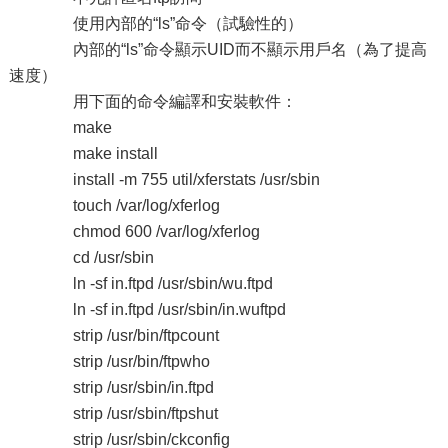
使用內部的“ls”命令（試驗性的）
內部的“ls”命令顯示UID而不顯示用戶名（為了提高
速度）
用下面的命令編譯和安裝軟件：
make
make install
install -m 755 util/xferstats /usr/sbin
touch /var/log/xferlog
chmod 600 /var/log/xferlog
cd /usr/sbin
ln -sf in.ftpd /usr/sbin/wu.ftpd
ln -sf in.ftpd /usr/sbin/in.wuftpd
strip /usr/bin/ftpcount
strip /usr/bin/ftpwho
strip /usr/sbin/in.ftpd
strip /usr/sbin/ftpshut
strip /usr/sbin/ckconfig