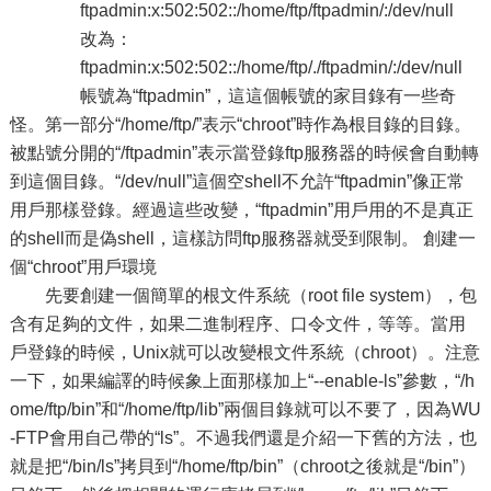
ftpadmin:x:502:502::/home/ftp/ftpadmin/:/dev/null
改為：
ftpadmin:x:502:502::/home/ftp/./ftpadmin/:/dev/null
帳號為“ftpadmin”，這這個帳號的家目錄有一些奇
怪。第一部分“/home/ftp/”表示“chroot”時作為根目錄的目錄。
被點號分開的“/ftpadmin”表示當登錄ftp服務器的時候會自動轉
到這個目錄。“/dev/null”這個空shell不允許“ftpadmin”像正常
用戶那樣登錄。經過這些改變，“ftpadmin”用戶用的不是真正
的shell而是偽shell，這樣訪問ftp服務器就受到限制。 創建一
個“chroot”用戶環境
先要創建一個簡單的根文件系統（root file system），包
含有足夠的文件，如果二進制程序、口令文件，等等。當用
戶登錄的時候，Unix就可以改變根文件系統（chroot）。注意
一下，如果編譯的時候象上面那樣加上“--enable-ls”參數，“/h
ome/ftp/bin”和“/home/ftp/lib”兩個目錄就可以不要了，因為WU
-FTP會用自己帶的“ls”。不過我們還是介紹一下舊的方法，也
就是把“/bin/ls”拷貝到“/home/ftp/bin”（chroot之後就是“/bin”）