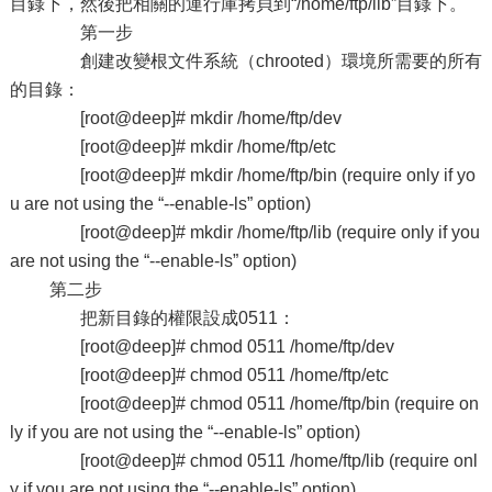
目錄下，然後把相關的運行庫拷貝到“/home/ftp/lib”目錄下。
第一步
創建改變根文件系統（chrooted）環境所需要的所有
的目錄：
[root@deep]# mkdir /home/ftp/dev
[root@deep]# mkdir /home/ftp/etc
[root@deep]# mkdir /home/ftp/bin (require only if yo
u are not using the “--enable-ls” option)
[root@deep]# mkdir /home/ftp/lib (require only if you
are not using the “--enable-ls” option)
第二步
把新目錄的權限設成0511：
[root@deep]# chmod 0511 /home/ftp/dev
[root@deep]# chmod 0511 /home/ftp/etc
[root@deep]# chmod 0511 /home/ftp/bin (require on
ly if you are not using the “--enable-ls” option)
[root@deep]# chmod 0511 /home/ftp/lib (require onl
y if you are not using the “--enable-ls” option)