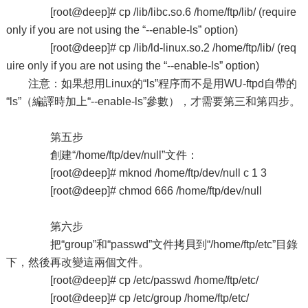
[root@deep]# cp /lib/libc.so.6 /home/ftp/lib/ (require
only if you are not using the “--enable-ls” option)
[root@deep]# cp /lib/ld-linux.so.2 /home/ftp/lib/ (req
uire only if you are not using the “--enable-ls” option)
注意：如果想用Linux的“ls”程序而不是用WU-ftpd自帶的
“ls”（編譯時加上“--enable-ls”參數），才需要第三和第四步。
第五步
創建“/home/ftp/dev/null”文件：
[root@deep]# mknod /home/ftp/dev/null c 1 3
[root@deep]# chmod 666 /home/ftp/dev/null
第六步
把“group”和“passwd”文件拷貝到“/home/ftp/etc”目錄
下，然後再改變這兩個文件。
[root@deep]# cp /etc/passwd /home/ftp/etc/
[root@deep]# cp /etc/group /home/ftp/etc/