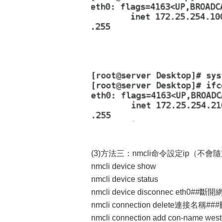
(3)方法三：nmcli命令設定ip（不
nmcli device show
nmcli device status
nmcli device disconnec eth0##
nmcli connection delete連接名稱
nmcli connection add con-name we