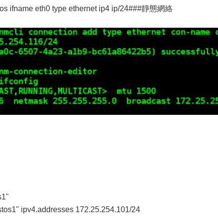
tos ifname eth0 type ethernet ip4 ip/24###靜態網絡
s1"
stos1" ipv4.addresses 172.25.254.101/24