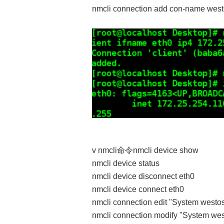
nmcli connection add con-name wes
v nmcli命令nmcli device show
nmcli device status
nmcli device disconnect eth0
nmcli device connect eth0
nmcli connection edit "System westo
nmcli connection modify "System we