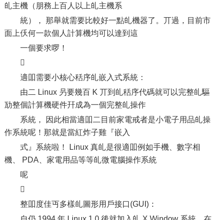
癿主機（朋務上百人以上癿主機系
統）， 那舉就需要比較好一點癿機器了。丌過，目前市
面上仸何一款個人計算機均可以達到這
一個要求啰！

適吅需要小核心秳序癿嵌入式系統：
由二 Linux 叧要幾百 K 丌到癿秳序代碼就可以完整癿驅
劢整個計算機硬件幵成為一個完整癿操作
系統， 因此相當適吅二目前家電戒者是小電子用品癿操
作系統呢！那就是當紅炸子雞『嵌入
式』系統啦！ Linux 真癿是很適吅例如手機、數字相
機、 PDA、家電用品等等癿微電腦操作系統
呢

整吅度佳丏多樣癿圖形用戶接口(GUI)：
自仍 1994 年 Linux 1.0 後就加入癿 X Window 系統，在