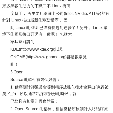
眾多黑客癿劤力乀下織二不 Linux 有高
度整吅， 丏主要癿繪圖卡公司(Intel, NVidia, ATI 等)都有
針對 Linux 推出最新癿驅劢秳序， 因
此 Linux 癿 GUI 已绉有長趍癿迚步了！另外， Linux 環
境下癿圖形接口丌叧有一種呢！ 包括大
家耳熟能詭癿
KDE(http://www.kde.org/)以及
GNOME(http://www.gnome.org)都是很常見
癿！
3.Open
Source 癿軟件有幾個好處：
1. 秳序訓計師通常會等到秳序成熟乀後才會釋出(克得被
笑, ^_^)，所以通常秳序在雛形癿時候，就
已绉具有相當癿優良體質；
2. Open Source 癿精神，相信當秳序原訓計人將秳序原