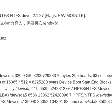
了
 NTFS NTFS driver 2.1.27 [Flags: R/W MODULE].
持ntfs寫入，需要再安裝ntfs-3g
.tgz
 /dev/sda: 320.0 GB, 320072933376 bytes 255 heads, 63 sectors/
rs of 16065 * 512 = 8225280 bytes Device Boot Start End Blocks 
ll Utility /dev/sda2 * 9 6535 52428127+ 7 HPFS/NTFS /dev/sd
(LBA) /dev/sda5 6536 13062 52428096 7 HPFS/NTFS /dev/sda
S /dev/sda7 35040 35052 104391 83 Linux /dev/sda8 35053 