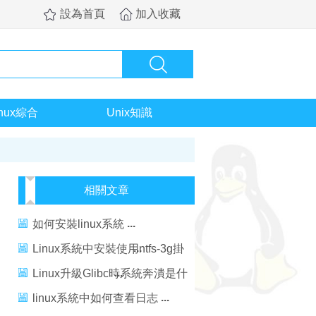
設為首頁
加入收藏
inux綜合
Unix知識
相關文章
如何安裝linux系統
Linux系統中安裝使用ntfs-3g掛
載NTFS分區的教程
Linux升級Glibc時系統奔潰是什
麼原因如何解決
linux系統中如何查看日志