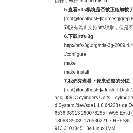
目錄，執行insmod ntfs.ko.
5.查看ntfs模塊是否被正確加載
[root@localhost~]# dmesg|grep
到沒有為止支持ntfs讀取，但是不支
6.下載ntfs-3g
http://ntfs-3g.org/ntfs-3g-2009.4.4
./configure
make
make install
7.我們先查看下原來硬盤的分區
[root@localhost~]# fdisk -l Disk
ack, 38913 cylinders Units = cylinde
d System /dev/sda1 1 8 64228+ de De
6536 38913 260076285 f W95 Ext'd 
13063 35039 176530221 7 HPFS/NTF
913 31013451 8e Linux LVM