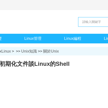
礎
Linux管理
Linux編程
L
xLinux
> >>
Unix知識
>>
關於Unix
從初期化文件談Linux的Shell