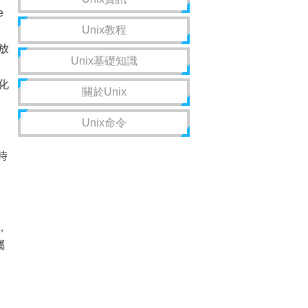
e
Unix教程
放
Unix基礎知識
。
化
關於Unix
Unix命令
時
，
屬