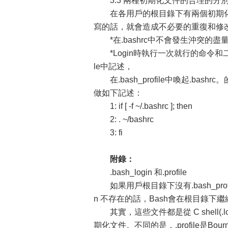
3.3 兩種初期化文件的合理的分
在各用戶的根目錄下有兩個初期化文件：.
寫的話，就會造成不必要的重復和修
*在.bashrc中不會發生沖突的盡量在.ba
*Login時執行一次就行的命令和二級對
le中記述，
在.bash_profile中喚起.bashrc。的
做如下記述：
1: if [ -f ~/.bashrc ]; then
2: . ~/bashrc
3: fi
附錄：
.bash_login 和.profile
如果用戶根目錄下沒有.bash_profile
n 不存在的話，Bash會在根目錄下繼續查
其實，這些文件都是從 C shell(.login),
期化文件。不同的是，.profile是Bou