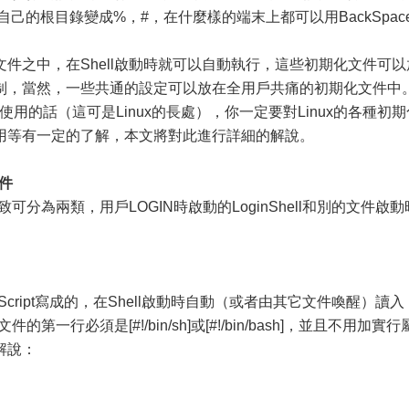
己的根目錄變成%，#，在什麼樣的端末上都可以用BackSpac
之中，在Shell啟動時就可以自動執行，這些初期化文件可以
制，當然，一些共通的設定可以放在全用戶共痛的初期化文件中
使用的話（這可是Linux的長處），你一定要對Linux的各種初期
用等有一定的了解，本文將對此進行詳細的解說。
件
分為兩類，用戶LOGIN時啟動的LoginShell和別的文件啟動
cript寫成的，在Shell啟動時自動（或者由其它文件喚醒）讀入
第一行必須是[#!/bin/sh]或[#!/bin/bash]，並且不用加實行
解說：