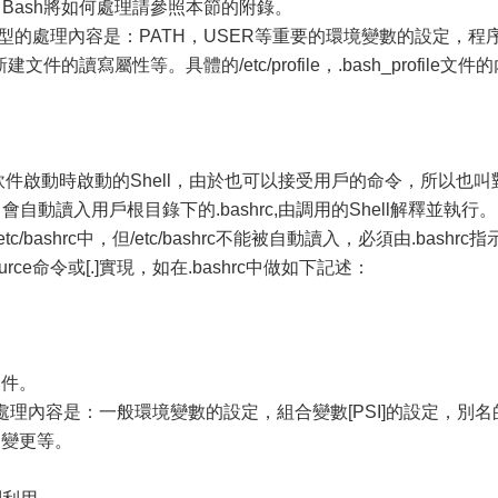
話，Bash將如何處理請參照本節的附錄。
file之中典型的處理內容是：PATH，USER等重要的環境變數的設定，程
的讀寫屬性等。具體的/etc/profile，.bash_profile文件
erm等軟件啟動時啟動的Shell，由於也可以接受用戶的命令，所以也叫
，會自動讀入用戶根目錄下的.bashrc,由調用的Shell解釋並執行。
ashrc中，但/etc/bashrc不能被自動讀入，必須由.bashrc指
ce命令或[.]實現，如在.bashrc中做如下記述：
條件。
中典型的處理內容是：一般環境變數的設定，組合變數[PSI]的設定，別名
的變更等。