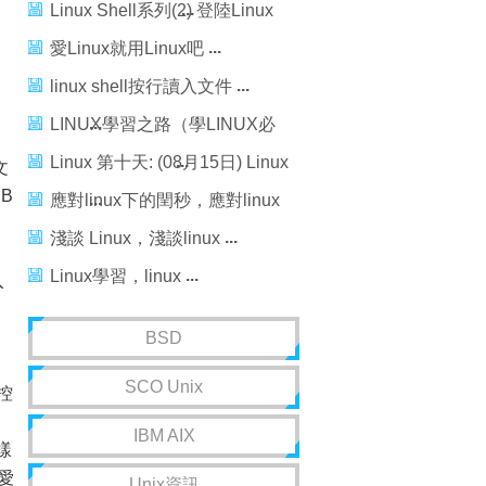
Linux Shell系列(2) 登陸Linux
Shell的幾種方法
愛Linux就用Linux吧
linux shell按行讀入文件
LINUX學習之路（學LINUX必
看）
Linux 第十天: (08月15日) Linux
文
B
文件查找和壓縮
應對linux下的閏秒，應對linux
閏秒
淺談 Linux，淺談linux
Linux學習，linux
入
BSD
SCO Unix
控
IBM AIX
樣
愛
Unix資訊