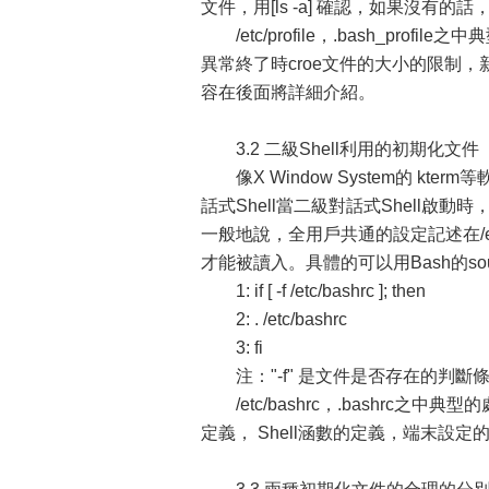
文件，用[ls -a] 確認，如果沒有的
/etc/profile，.bash_pro
異常終了時croe文件的大小的限制，新建文件
容在後面將詳細介紹。
3.2 二級Shell利用的初期化文件
像X Window System的 kt
話式Shell當二級對話式Shell啟動時
一般地說，全用戶共通的設定記述在/etc/b
才能被讀入。具體的可以用Bash的sour
1: if [ -f /etc/bashrc ]; then
2: . /etc/bashrc
3: fi
注："-f" 是文件是否存在的判斷
/etc/bashrc，.bashrc之
定義， Shell涵數的定義，端末設定