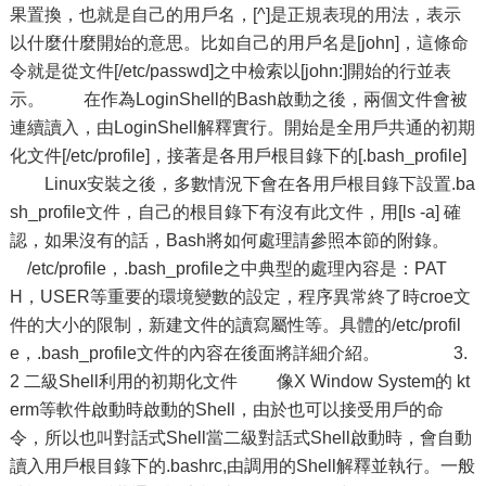
果置換，也就是自己的用戶名，[^]是正規表現的用法，表示
以什麼什麼開始的意思。比如自己的用戶名是[john]，這條命
令就是從文件[/etc/passwd]之中檢索以[john:]開始的行並表
示。 在作為LoginShell的Bash啟動之後，兩個文件會被
連續讀入，由LoginShell解釋實行。開始是全用戶共通的初期
化文件[/etc/profile]，接著是各用戶根目錄下的[.bash_profile]
Linux安裝之後，多數情況下會在各用戶根目錄下設置.ba
sh_profile文件，自己的根目錄下有沒有此文件，用[ls -a] 確
認，如果沒有的話，Bash將如何處理請參照本節的附錄。
/etc/profile，.bash_profile之中典型的處理內容是：PAT
H，USER等重要的環境變數的設定，程序異常終了時croe文
件的大小的限制，新建文件的讀寫屬性等。具體的/etc/profil
e，.bash_profile文件的內容在後面將詳細介紹。 3.
2 二級Shell利用的初期化文件 像X Window System的 kt
erm等軟件啟動時啟動的Shell，由於也可以接受用戶的命
令，所以也叫對話式Shell當二級對話式Shell啟動時，會自動
讀入用戶根目錄下的.bashrc,由調用的Shell解釋並執行。一般