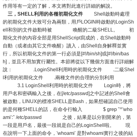
作用等有一定的了解，本文將對此進行詳細的解說。
三，SHELL利用的各種初期化文件
Shell啟動時處理
的初期化文件大致可分為兩類，用戶LOGIN時啟動的LoginSh
ell和別的文件啟動時被 喚醒的二級SHELL。 初
期化文件的內容全部是用ShellScript寫成的，在Shell啟動時
自動（或者由其它文件喚醒）讀入，由Shell自身解釋並實
行，所以初期化文件的第一行必須是[#!/bin/sh]或[#!/bin/bas
h]，並且不用加實行屬性。本節將從以下幾個方面進行詳細解
說： .LoginShell利用時的初期化文件 .二級Shel
l利用的初期化文件 .兩種文件的合理的分別利用
3.1 LoginShell利用時的初期化文件 Login時，將
用戶名和密碼輸入之後，在[/etc/passwd]之中記述的Shell會
被啟動，LINUX的標准SHELL是Bash，如果想確認自己使用
的是何種SHELL的話，在命令行輸入 $ grep "^'who
ami':" /etc/passwd 之後，結果是以分割開來的，第
一段是用戶名，最後一段就是自己的LoginShell啦。 現
在說明一下上面的命令，'whoami' 是對whoami實行之後的結