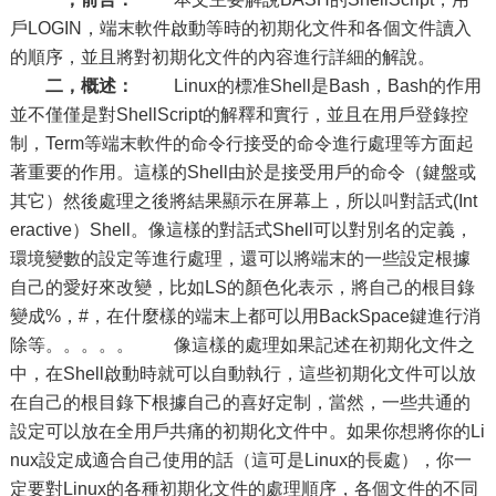
戶LOGIN，端末軟件啟動等時的初期化文件和各個文件讀入
的順序，並且將對初期化文件的內容進行詳細的解說。
二，概述：
Linux的標准Shell是Bash，Bash的作用
並不僅僅是對ShellScript的解釋和實行，並且在用戶登錄控
制，Term等端末軟件的命令行接受的命令進行處理等方面起
著重要的作用。這樣的Shell由於是接受用戶的命令（鍵盤或
其它）然後處理之後將結果顯示在屏幕上，所以叫對話式(Int
eractive）Shell。像這樣的對話式Shell可以對別名的定義，
環境變數的設定等進行處理，還可以將端末的一些設定根據
自己的愛好來改變，比如LS的顏色化表示，將自己的根目錄
變成%，#，在什麼樣的端末上都可以用BackSpace鍵進行消
除等。。。。。 像這樣的處理如果記述在初期化文件之
中，在Shell啟動時就可以自動執行，這些初期化文件可以放
在自己的根目錄下根據自己的喜好定制，當然，一些共通的
設定可以放在全用戶共痛的初期化文件中。如果你想將你的Li
nux設定成適合自己使用的話（這可是Linux的長處），你一
定要對Linux的各種初期化文件的處理順序，各個文件的不同