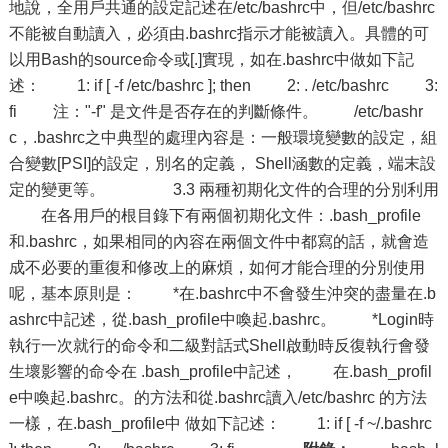
地說，全用戶共通的設定記述在/etc/bashrc中，但/etc/bashrc
不能被自動讀入，必須由.bashrc指示才能被讀入。具體的可
以用Bash的source命令或[.]實現，如在.bashrc中做如下記
述： 1: if [ -f /etc/bashrc ]; then 2: . /etc/bashrc 3:
fi 注："-f" 是文件是否存在的判斷條件。 /etc/bashr
c，.bashrc之中典型的處理內容是：一般環境變數的設定，組
合變數[PSI]的設定，別名的定義， Shell涵數的定義，端末設
定的變更等。 3.3 兩種初期化文件的合理的分別利用
在各用戶的根目錄下有兩個初期化文件：.bash_profile
和.bashrc，如果相同的內容在兩個文件中都寫的話，就會造
成不必要的重復和修改上的麻煩，如何才能合理的分別使用
呢，基本原則是： *在.bashrc中不會發生沖突的盡量在.b
ashrc中記述，從.bash_profile中喚起.bashrc。 *Login時
執行一次就行的命令和二級對話式Shell啟動時反復執行會發
生壞影響的命令在 .bash_profile中記述， 在.bash_profil
e中喚起.bashrc。的方法和從.bashrc讀入/etc/bashrc 的方法
一樣，在.bash_profile中 做如下記述： 1: if [ -f ~/.bashrc