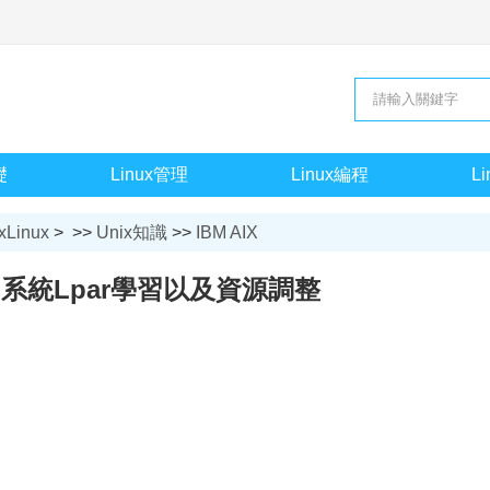
礎
Linux管理
Linux編程
L
xLinux
> >>
Unix知識
>>
IBM AIX
IX 系統Lpar學習以及資源調整