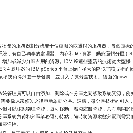
一個物理的服務器劃分成若干個虛擬的或邏輯的服務器，每個虛擬
，有自己獨享的處理器、內存和 I/O 資源。動態邏輯分區 (DL
，增加或減少分區占用的資源。IBM 將這些靈活的技術從大型機
ER 4 處理器的 IBM pSeries 平台上從而極大的降低了該技術的
器，該項技術得到進一步發展，並引入了微分區技術。後面的power
系統管理員可以自由添加、刪除或在分區之間移動系統資源，例
，而不需要像原來修改之後重新啟動分區。這樣，微分區技術的引入
不但可以移動物理資源，還可移動、增減虛擬資源，具有廣闊的
分區系統負荷和分區業務運行特點，隨時將資源動態分配到需要
和靈活性。