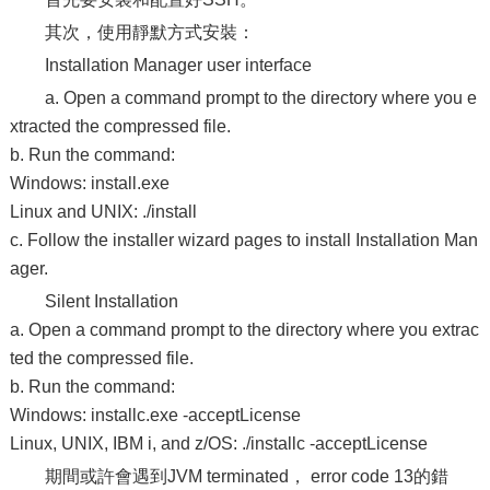
其次，使用靜默方式安裝：
Installation Manager user interface
a. Open a command prompt to the directory where you e
xtracted the compressed file.
b. Run the command:
Windows: install.exe
Linux and UNIX: ./install
c. Follow the installer wizard pages to install Installation Man
ager.
Silent Installation
a. Open a command prompt to the directory where you extrac
ted the compressed file.
b. Run the command:
Windows: installc.exe -acceptLicense
Linux, UNIX, IBM i, and z/OS: ./installc -acceptLicense
期間或許會遇到JVM terminated， error code 13的錯