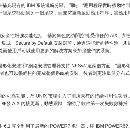
充現有的 IBM 系統邏輯分區。同時，“應用程序實時移動性”
一個系統移動到另一個系統，而無需重新啟動應用程序，讓應用
著的安全性增強功能包括：基於角色的訪問控制,受信任的 AIX，加
 LDAP 集成，Secure by Default 安裝選項，通過這些新的特性進一步
力，從而使用戶可以使用更多的解決方案來加強他們的系統。
“圖形化安裝”和“網絡安裝管理器支持 NFSv4”這兩個方面，“圖形
的使用者也可以很輕松的完成整個系統的安裝，後者則更注重於分布式
型機技術的可靠功能，為 UNIX 市場引入了前所未有的持續可用性功能
鑰，並發 AIX 內核更新，動態跟蹤，增強了軟件第一次失敗數據捕
6.1 完全利用了最新的 POWER? 處理器，即 IBM POWER6?