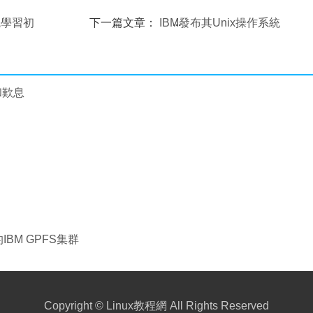
系統學習初
下一篇文章：
IBM發布其Unix操作系統
AIX6開放測試版
和歎息
IBM GPFS集群
Copyright ©
Linux教程網
All Rights Reserved