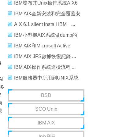
料
IBM發布其Unix操作系統AIX6
開放測試版
IBM AIX全新安裝和完全覆蓋安
裝方法
AIX 6.1 silent install IBM
Installation Manager 1.5.3
IBM小型機AIX系統做dump的
方法
IBM AIX和Microsoft Active
Directory與Kerberos和LDAP的
IBM AIX JFS數據恢復記錄
B
集成
IBM AIX操作系統巡檢流程
戶
IBM服務器中所用到UNIX系統
I
大多
AIX
？
BSD
向
SCO Unix
親
IBM AIX
Unix資訊