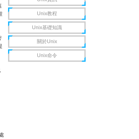
這
Unix教程
程
Unix基礎知識
密
關於Unix
提
Unix命令
化
，
 處