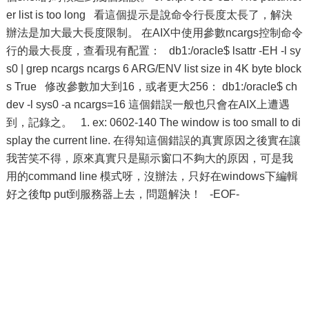
er list is too long 看這個提示是說命令行長度太長了，解決
辦法是加大最大長度限制。 在AIX中使用參數ncargs控制命令
行的最大長度，查看現有配置： db1:/oracle$ lsattr -EH -l sy
s0 | grep ncargs ncargs 6 ARG/ENV list size in 4K byte block
s True 修改參數加大到16，或者更大256： db1:/oracle$ ch
dev -l sys0 -a ncargs=16 這個錯誤一般也只會在AIX上遭遇
到，記錄之。 1. ex: 0602-140 The window is too small to di
splay the current line. 在得知這個錯誤的真實原因之後實在讓
我苦笑不得，原來真實只是顯示窗口不夠大的原因，可是我
用的command line 模式呀，沒辦法，只好在windows下編輯
好之後ftp put到服務器上去，問題解決！ -EOF-