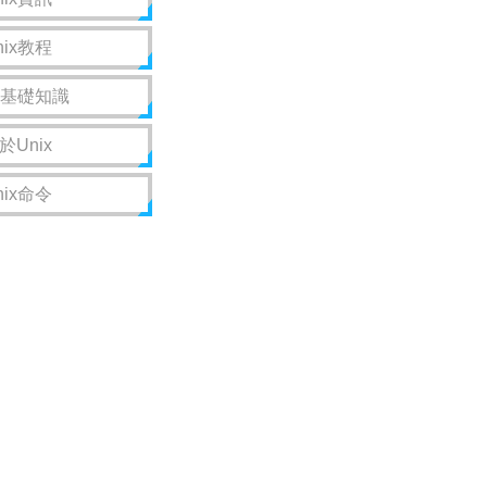
nix教程
ix基礎知識
於Unix
nix命令