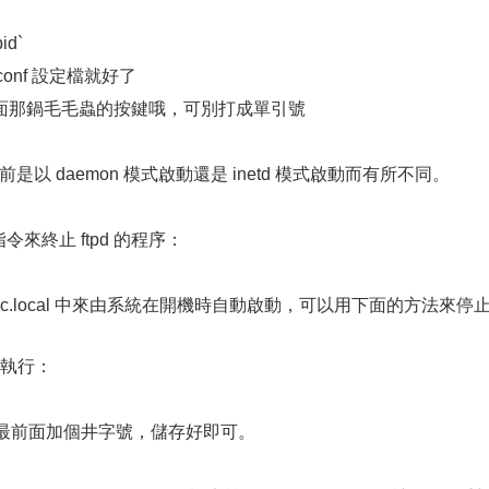
id`
d.conf 設定檔就好了
鍵下面那鍋毛毛蟲的按鍵哦，可別打成單引號
以 daemon 模式啟動還是 inetd 模式啟動而有所不同。
來終止 ftpd 的程序：
c/rc.local 中來由系統在開機時自動啟動，可以用下面的方法來停
輯，執行：
的最前面加個井字號，儲存好即可。