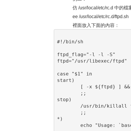
仿 /usr/local/etc/rc.d 中的檔
ee /usr/local/etc/rc.d/ftpd.sh
裡面放入下面的內容：
#!/bin/sh
ftpd_flag="-l -l -S"
ftpd="/usr/libexec/ftpd"
case "$1" in
start)
        [ -x ${ftpd} ] &&
        ;;
stop)
        /usr/bin/killall 
        ;;
*)
        echo "Usage: `bas