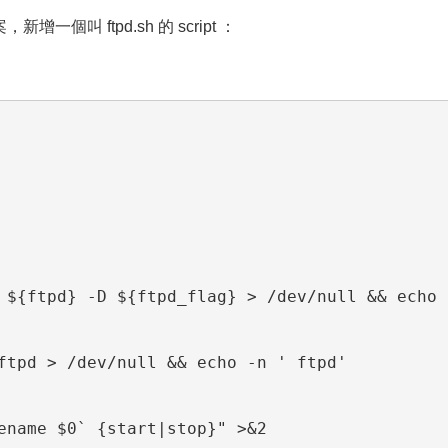
案，新增一個叫 ftpd.sh 的 script ：
 ${ftpd} -D ${ftpd_flag} > /dev/null && echo 
ftpd > /dev/null && echo -n ' ftpd'
ename $0` {start|stop}" >&2