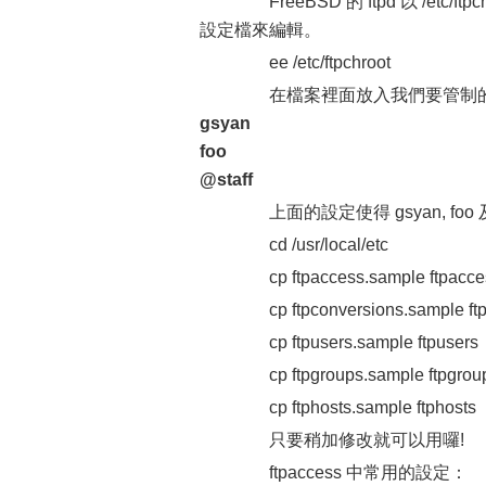
FreeBSD 的 ftpd 以 /etc
設定檔來編輯。
ee /etc/ftpchroot
在檔案裡面放入我們要管制的
gsyan
foo
@staff
上面的設定使得 gsyan, foo
cd /usr/local/etc
cp ftpaccess.sample ftpacce
cp ftpconversions.sample ftp
cp ftpusers.sample ftpusers
cp ftpgroups.sample ftpgrou
cp ftphosts.sample ftphosts
只要稍加修改就可以用囉!
ftpaccess 中常用的設定：