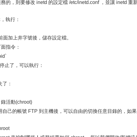
要修改 inetd 的設定檔 /etc/inetd.conf ，並讓 inetd 重
編輯，執行：
的前面加上井字號後，儲存設定檔。
下面指令：
id`
經停止了，可以執行：
失了：
動(chroot)
己的帳號 FTP 到主機後，可以自由的切換任意目錄的，如果
root