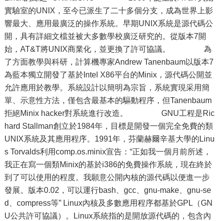
實驗室的UNIX，至今已派生了二十多個分支，成為世界上影
響最大、應用最廣泛的操作系統。早期UNIX系統是源代碼公
開，具有詳細文檔並被大多數學校廣泛研究的。從版本7開
始，AT&T將UNIX商業化，並更換了許可協議。 為
了方面教學與科研，計算機專家Andrew Tanenbaum以版本7
為藍本獨立開發了基於Intel X86平台的Minix，源代碼公開並
允許應用於教學。系統設計以簡明為宗旨，系統實現采用簡
單、示意性方法，僅包含最基本的驅動程序，但Tanenbaum
拒絕Minix hacker對系統進行改造。 GNU工程是Ric
hard Stallman創立於1984年，目標是開發一個完全免費的類
UNIX系統及其應用程序。1991年，芬蘭赫爾辛基大學的Linu
s Torvalds利用comp.os.minix宣告：“正如我一個月前所述，
我正在寫一個類Minix的基於i386的免費操作系統，現在終於
到了可以使用的程度。我願意公開內核的源代碼以便進一步
發展。版本0.02，可以運行bash、gcc、gnu-make、gnu-se
d、compress等” Linux內核及多數應用程序都基於GPL（GN
U公共許可協議）。Linux系統指的是開放源代碼的，包含內