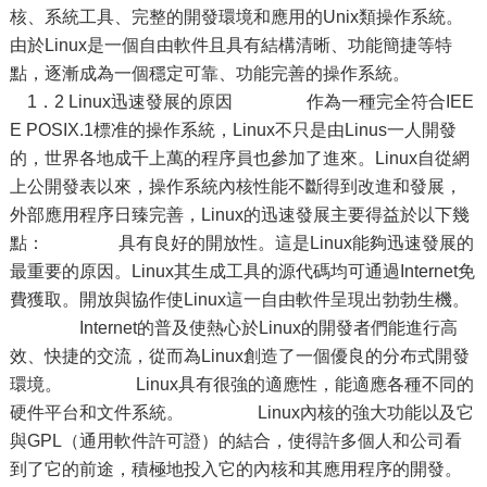
核、系統工具、完整的開發環境和應用的Unix類操作系統。
由於Linux是一個自由軟件且具有結構清晰、功能簡捷等特
點，逐漸成為一個穩定可靠、功能完善的操作系統。
1．2 Linux迅速發展的原因 作為一種完全符合IEE
E POSIX.1標准的操作系統，Linux不只是由Linus一人開發
的，世界各地成千上萬的程序員也參加了進來。Linux自從網
上公開發表以來，操作系統內核性能不斷得到改進和發展，
外部應用程序日臻完善，Linux的迅速發展主要得益於以下幾
點： 具有良好的開放性。這是Linux能夠迅速發展的
最重要的原因。Linux其生成工具的源代碼均可通過Internet免
費獲取。開放與協作使Linux這一自由軟件呈現出勃勃生機。
Internet的普及使熱心於Linux的開發者們能進行高
效、快捷的交流，從而為Linux創造了一個優良的分布式開發
環境。 Linux具有很強的適應性，能適應各種不同的
硬件平台和文件系統。 Linux內核的強大功能以及它
與GPL（通用軟件許可證）的結合，使得許多個人和公司看
到了它的前途，積極地投入它的內核和其應用程序的開發。