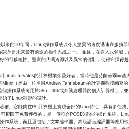
表以來的10年間，Linux操作系統以令人驚異的速度迅速在服務器
界認為是未來最有前途的操作系統之一。 並且，在嵌入式領域，
、良好的可移植性、豐富的代碼資源以及異常的健壯，使得它獲得越
inus Torvalds的計算機業余愛好者，當時他是芬蘭赫爾辛基
ix（是由一位名叫Andrew Tannebaum的計算機教授編寫的
個操作系統可用於386、486或奔騰處理器的個人計算機上，並
始了Linux雛形的設計。
著稱。它能夠在PC計算機上實現全部的Unix特性，具有多任務
許可權限下免費獲得的，是一個符合POSIX標准的操作系統。Linu
ux操作系統，而且還包括了文本編輯器、高級語言編譯器等應用軟