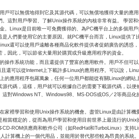
，用戶可以無償地得到它及其源代碼，可以無償地獲得大量的應用
。這對用戶學習、了解Unix操作系統的內核非常有益。 學習和
資金。Linux是目前唯一可免費獲得的、為PC機平台上的多個用戶
是人們要使用它的主要原因。就PC機平台而言，Linux提供了
inux還可以使用戶遠離各種商品化軟件提供者促銷廣告的誘惑，
苦，因此，可以節省大量用於購買或升級應用程序的資金。
大的操作系統功能，而且還提供了豐富的應用軟件。用戶不但可以
，而且還可以從Internet上下載許多Linux的應用程序。可以說，Linu
x上的應用程序包羅萬象，任何一位用戶都能從有關Linux的網站
其源代碼，這樣，用戶就可以根據自己的需要下載源代碼，以便
indows NT、Windows98、MS-DOS或OS／2等商品化
家裡學習和使用Unix操作系統的機會。盡管Linux是由計算機
相當穩定的，從而為用戶學習和使用目前世界上最流行的Unix
ROM供應商和軟件公司（如RedHat和TurboLinux）支持Li
系統在個人計算機上的一個代用品，並能用於替代那些較為昂貴的系統