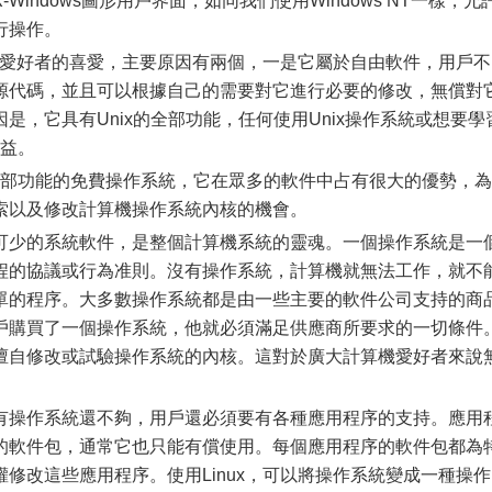
indows圖形用戶界面，如同我們使用Windows NT一樣，允
行操作。
機愛好者的喜愛，主要原因有兩個，一是它屬於自由軟件，用戶不
源代碼，並且可以根據自己的需要對它進行必要的修改，無償對
是，它具有Unix的全部功能，任何使用Unix操作系統或想要學
獲益。
x全部功能的免費操作系統，它在眾多的軟件中占有很大的優勢，為
索以及修改計算機操作系統內核的機會。
少的系統軟件，是整個計算機系統的靈魂。一個操作系統是一
程的協議或行為准則。沒有操作系統，計算機就無法工作，就不
單的程序。大多數操作系統都是由一些主要的軟件公司支持的商
戶購買了一個操作系統，他就必須滿足供應商所要求的一切條件
擅自修改或試驗操作系統的內核。這對於廣大計算機愛好者來說
操作系統還不夠，用戶還必須要有各種應用程序的支持。應用
的軟件包，通常它也只能有償使用。每個應用程序的軟件包都為
修改這些應用程序。使用Linux，可以將操作系統變成一種操作