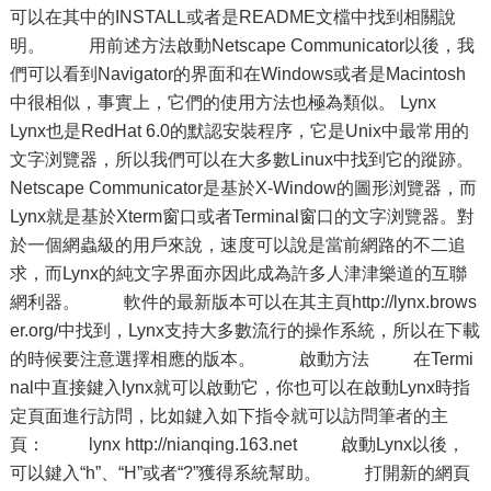
可以在其中的INSTALL或者是README文檔中找到相關說
明。 用前述方法啟動Netscape Communicator以後，我
們可以看到Navigator的界面和在Windows或者是Macintosh
中很相似，事實上，它們的使用方法也極為類似。 Lynx
Lynx也是RedHat 6.0的默認安裝程序，它是Unix中最常用的
文字浏覽器，所以我們可以在大多數Linux中找到它的蹤跡。
Netscape Communicator是基於X-Window的圖形浏覽器，而
Lynx就是基於Xterm窗口或者Terminal窗口的文字浏覽器。對
於一個網蟲級的用戶來說，速度可以說是當前網路的不二追
求，而Lynx的純文字界面亦因此成為許多人津津樂道的互聯
網利器。 軟件的最新版本可以在其主頁http://lynx.brows
er.org/中找到，Lynx支持大多數流行的操作系統，所以在下載
的時候要注意選擇相應的版本。 啟動方法 在Termi
nal中直接鍵入lynx就可以啟動它，你也可以在啟動Lynx時指
定頁面進行訪問，比如鍵入如下指令就可以訪問筆者的主
頁： lynx http://nianqing.163.net 啟動Lynx以後，
可以鍵入“h”、“H”或者“?”獲得系統幫助。 打開新的網頁