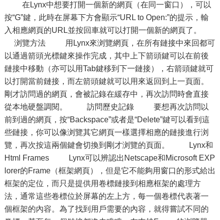
在Lynx中想要打開一個新的網頁（在同一窗口），可以
按“G”鍵，此時在屏幕下方會顯示“URL to Open:”的提示，輸
入相應網頁的URL並按回車就可以打開一個新的網頁了。
浏覽方法 用Lynx來浏覽網頁，在所有鏈接中來回都可
以通過箭頭光標鍵來操作完成，其中上下箭頭鍵可以在前後
鏈接中移動（亦可以用Tab鍵移到下一鏈接），右箭頭鍵就可
以打開當前鏈接，而左箭頭鍵就可以用來返回到上一頁面。
剛才訪問過的網頁，會被記錄在緩存中，再次訪問時會直接
從本地硬盤調閱。 訪問歷史記錄 要想再次訪問以
前到過的網頁，按“Backspace”或者是“Delete”鍵可以看到這
些鏈接，你可以像浏覽其它網頁一樣選擇相應的鏈接進行浏
覽，再次按這兩個鍵會切換到剛才浏覽的頁面。 Lynx和
Html Frames Lynx可以辨認出Netscape和Microsoft EXP
lorer的Frame（框架網頁），但是它不能夠用窗口的形式給出
框架的定位，而只是提供用卷標鏈接到相應框架的處理方
法，通常這些卷標位於屏幕的左上方，每一個卷標代表著一
個框架的內容。為了找到用戶需要的內容，就得嘗試不同的