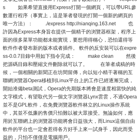
s 如果希望直接用Express打開一個網頁，可以帶URL參
數運行程序（事實上，這是筆者發現的打開一個新的網頁的
唯一方法）： ./express http://nianqing.163.net 也
許因為Express本身旨在提供一個精干的浏覽器框架，程序上
面的很多菜單功能都未能實現，要想用得稱心，恐怕還得等
軟件作者發布新的版本或者插件。 軟件的反安裝可以在expre
ss-0.0.7目錄中用如下指令完成： make clean 然後
把源碼目錄和壓縮文件刪除就可以了。 在筆者成稿的時
候，一個相關的新聞正在坊間留傳，向以短小精干著稱的互
聯網浏覽器Opera移植到Linux平台上的工作已經逐漸完成，
開始准備beta測試，Opera的先期版本將會是速度相當快的純
文字模式，有望取代另一個文字浏覽器Lynx雲雲，不過Opera
並不是GPL軟件，在免費浏覽器軟件林立的Linux操作系統
中，其並不低廉的售價只怕難以被大眾接受。無論如何，應
用於互聯網上的浏覽器功能將會日益強大，而Linux這個自由
軟件的平台也一定會惹得各方好手上來一試身手，因此而受
益的，只怕不僅僅是電腦用戶。