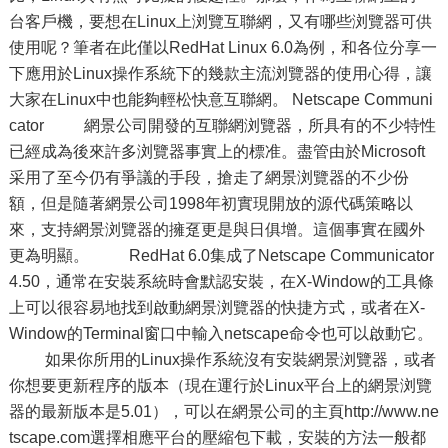
台客戶機，要想在Linux上浏覽互聯網，又有哪些浏覽器可供
使用呢？筆者在此僅以RedHat Linux 6.0為例，和各位分享一
下應用於Linux操作系統下的幾款主流浏覽器的使用心得，讓
大家在Linux中也能夠輕松快意互聯網。 Netscape Communi
cator 網景公司開發的互聯網浏覽器，所具有的不少特性
已經成為後來許多浏覽器事實上的標准。盡管由於Microsoft
采用了至今仍有爭議的手段，搶走了網景浏覽器的不少份
額，但是隨著網景公司1998年初實現開放的源代碼策略以
來，支持網景浏覽器的擁趸更是與日俱增。這個事實在國外
更為明顯。 RedHat 6.0集成了Netscape Communicator
4.50，通常在安裝系統時會默認安裝，在X-Window的工具條
上可以很容易地找到啟動網景浏覽器的快捷方式，或者在X-
Window的Terminal窗口中輸入netscape命令也可以啟動它。
如果你所用的Linux操作系統沒有安裝網景浏覽器，或者
你想要更新程序的版本（現在運行於Linux平台上的網景浏覽
器的最新版本是5.01），可以在網景公司的主頁http://www.ne
tscape.com選擇相應平台的壓縮包下載，安裝的方法一般都