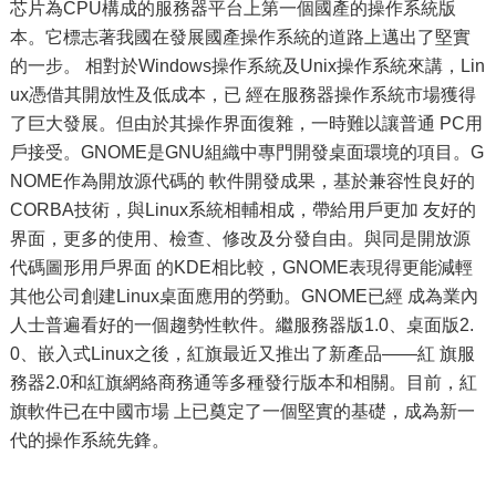
芯片為CPU構成的服務器平台上第一個國產的操作系統版
本。它標志著我國在發展國產操作系統的道路上邁出了堅實
的一步。 相對於Windows操作系統及Unix操作系統來講，Lin
ux憑借其開放性及低成本，已 經在服務器操作系統市場獲得
了巨大發展。但由於其操作界面復雜，一時難以讓普通 PC用
戶接受。GNOME是GNU組織中專門開發桌面環境的項目。G
NOME作為開放源代碼的 軟件開發成果，基於兼容性良好的
CORBA技術，與Linux系統相輔相成，帶給用戶更加 友好的
界面，更多的使用、檢查、修改及分發自由。與同是開放源
代碼圖形用戶界面 的KDE相比較，GNOME表現得更能減輕
其他公司創建Linux桌面應用的勞動。GNOME已經 成為業內
人士普遍看好的一個趨勢性軟件。繼服務器版1.0、桌面版2.
0、嵌入式Linux之後，紅旗最近又推出了新產品——紅 旗服
務器2.0和紅旗網絡商務通等多種發行版本和相關。目前，紅
旗軟件已在中國市場 上已奠定了一個堅實的基礎，成為新一
代的操作系統先鋒。