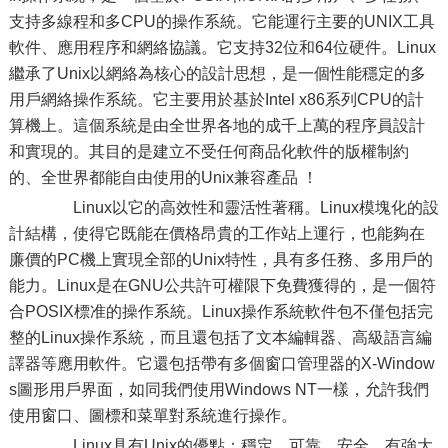
支持多線程和多CPU的操作系統。它能運行主要的UNIX工具
軟件、應用程序和網絡協議。它支持32位和64位硬件。Linux
繼承了Unix以網絡為核心的設計思想，是一個性能穩定的多
用戶網絡操作系統。它主要用於基於Intel x86系列CPU的計
算機上。這個系統是由全世界各地的成千上萬的程序員設計
和實現的。其目的是建立不受任何商品化軟件的版權制約
的、全世界都能自由使用的Unix兼容產品 ！
Linux以它的高效性和靈活性著稱。Linux模塊化的設
計結構，使得它既能在價格昂貴的工作站上運行，也能夠在
廉價的PC機上實現全部的Unix特性，具有多任務、多用戶的
能力。Linux是在GNU公共許可權限下免費獲得的，是一個符
合POSIX標准的操作系統。Linux操作系統軟件包不僅包括完
整的Linux操作系統，而且還包括了文本編輯器、高級語言編
譯器等應用軟件。它還包括帶有多個窗口管理器的X-Window
s圖形用戶界面，如同我們使用Windows NT一樣，允許我們
使用窗口、圖標和菜單對系統進行操作。
Linux具有Unix的優點：穩定、可靠、安全，有強大