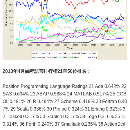
2013年4月編程語言排行榜21至50位排名：
Position Programming Language Ratings 21 Ada 0.642% 22
SAS 0.634% 23 ABAP 0.588% 24 MATLAB 0.517% 25 COB
OL 0.491% 26 R 0.484% 27 Scheme 0.419% 28 Fortran 0.40
7% 29 Scala 0.336% 30 Prolog 0.324% 31 Erlang 0.323% 3
2 Haskell 0.317% 33 Scratch 0.317% 34 Logo 0.316% 35 D
0.314% 36 Forth 0.240% 37 Smalltalk 0.235% 38 ActionScri