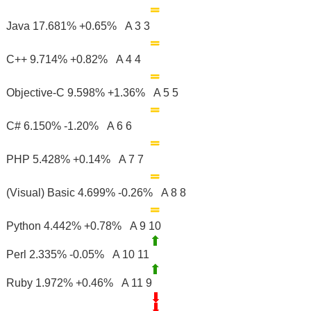
Java 17.681% +0.65% A 3 3
C++ 9.714% +0.82% A 4 4
Objective-C 9.598% +1.36% A 5 5
C# 6.150% -1.20% A 6 6
PHP 5.428% +0.14% A 7 7
(Visual) Basic 4.699% -0.26% A 8 8
Python 4.442% +0.78% A 9 10
Perl 2.335% -0.05% A 10 11
Ruby 1.972% +0.46% A 11 9