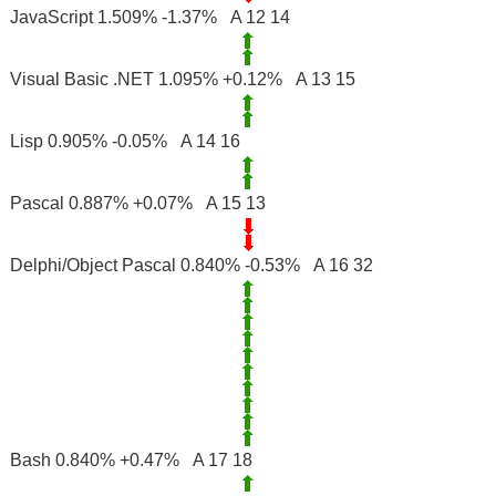
JavaScript 1.509% -1.37% A 12 14
Visual Basic .NET 1.095% +0.12% A 13 15
Lisp 0.905% -0.05% A 14 16
Pascal 0.887% +0.07% A 15 13
Delphi/Object Pascal 0.840% -0.53% A 16 32
Bash 0.840% +0.47% A 17 18