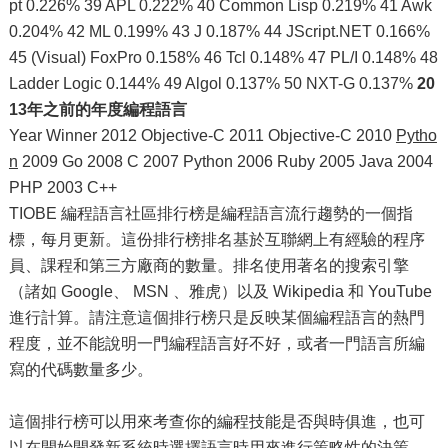
pt 0.226% 39 APL 0.222% 40 Common Lisp 0.219% 41 Awk
0.204% 42 ML 0.199% 43 J 0.187% 44 JScript.NET 0.166%
45 (Visual) FoxPro 0.158% 46 Tcl 0.148% 47 PL/I 0.148% 48
Ladder Logic 0.144% 49 Algol 0.137% 50 NXT-G 0.137%
20
13年之前的年度編程語言
Year Winner 2012 Objective-C 2011 Objective-C 2010
Pytho
n
2009 Go 2008 C 2007 Python 2006 Ruby 2005 Java 2004
PHP 2003 C++
TIOBE 編程語言社區排行榜是編程語言流行趨勢的一個指
標，每月更新。這份排行榜排名基於互聯網上有經驗的程序
員、課程和第三方廠商的數量。排名使用著名的搜索引擎
（諸如 Google、 MSN 、雅虎）以及 Wikipedia 和 YouTube
進行計算。請注意這個排行榜只是反映某個編程語言的熱門
程度，並不能說明一門編程語言好不好，或者一門語言所編
寫的代碼數量多少。
這個排行榜可以用來考查你的編程技能是否與時俱進，也可
以在開始開發新系統時選擇語言時用來進行策略性的決策。