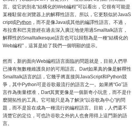
言。從它的別名“結構化的Web編程”可以看出，它很有可能是
某種駐留在浏覽器上的解釋性語言。所以，它更類似於JavaS
cript或
Python
，而不是像Java或其他的編譯性語言。不過，
布拉查和巴克曾經在過去深入廣泛地使用過Smalltalk語言，
解釋性的Smalltalkesque語言也可以歸類為是一種“結構化的
Web編程”，這算是給了我們一個明顯的提示。
然而，新的面向Web編程語言面臨的問題就是，目前人們早
已擁有無數種維護良好的可用語言。Dart如果真的像是解釋性
Smalltalk語言的話，它幾乎將直接與JavaScript和Python競
爭，其中Python可是谷歌最流行的語言之一。如果將“Go"語
言作為衡量標准，Dart其實更像是一個新奇小玩意，而不是什
麼開拓性的工具。它可能只是為了解決“以谷歌為中心”的問
題，而不是旨在成為一種流行的編程語言。目前，人們還不
清楚它的定位，可也許谷歌之外的人也會用得上這門新的語
言。