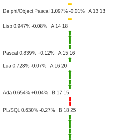
Delphi/Object Pascal 1.097% -0.01% A 13 13
Lisp 0.947% -0.08% A 14 18
Pascal 0.839% +0.12% A 15 16
Lua 0.728% -0.07% A 16 20
Ada 0.654% +0.04% B 17 15
PL/SQL 0.630% -0.27% B 18 25