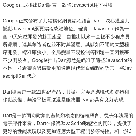
Google正式推出Dart語言，欲將Javascript趕下神壇
Google正式發布了其結構化網頁編程語言Dart。決心通過其
撼動Javascript網頁編程統治地位。確實，Javascript作為一
個10天完成開發的趕工產品，自推出以來一直被不少程序員
所诟病，連其創造者也並不對其滿意。其諸如不適於大型程
序開發、標准庫狹小、全局變量不易控制等問題一直困擾著
不少開發者。Google推出Dart顯然是瞄准了這些Javascript的
不足，並希望通過這款更加適應現代網頁編程的語言，將Jav
ascript取而代之。
Dart語言是一款21世紀產品，其設計完美適應現代浏覽器和
移動設備，無論平板電腦還是服務器Dart都具有良好表現。
Dart是一款面向對象的基於類概念的編程語言。從去年洩露的
電子郵件來看，Dart在保留JavaScript動態性的同時，提供了
更好的性能表現以及更加適應大型工程開發等特性。相比於J