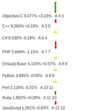
Objective-C 9.477% +3.23% A 4 3
C++ 9.260% +0.19% A 5 5
C# 6.530% -0.19% A 6 4
PHP 5.669% -1.15% A 7 7
(Visual) Basic 5.120% +0.57% A 8 8
Python 3.895% -0.05% A 9 9
Perl 2.126% -0.31% A 10 11
Ruby 1.802% +0.28% A 11 10
JavaScript 1.261% -0.93% A 12 12