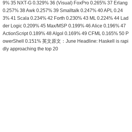
9% 35 NXT-G 0.329% 36 (Visual) FoxPro 0.265% 37 Erlang
0.257% 38 Awk 0.257% 39 Smalltalk 0.247% 40 APL 0.24
3% 41 Scala 0.234% 42 Forth 0.230% 43 ML 0.224% 44 Lad
der Logic 0.209% 45 Max/MSP 0.199% 46 Alice 0.196% 47
ActionScript 0.189% 48 Algol 0.169% 49 CFML 0.165% 50 P
owerShell 0.151% 英文原文：June Headline: Haskell is rapi
dly approaching the top 20