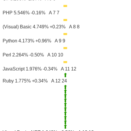
PHP 5.546% -0.16% A 7 7
(Visual) Basic 4.749% +0.23% A 8 8
Python 4.173% +0.96% A 9 9
Perl 2.264% -0.50% A 10 10
JavaScript 1.976% -0.34% A 11 12
Ruby 1.775% +0.34% A 12 24