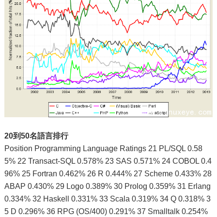
20到50名語言排行
Position Programming Language Ratings 21 PL/SQL 0.58
5% 22 Transact-SQL 0.578% 23 SAS 0.571% 24 COBOL 0.4
96% 25 Fortran 0.462% 26 R 0.444% 27 Scheme 0.433% 28
ABAP 0.430% 29 Logo 0.389% 30 Prolog 0.359% 31 Erlang
0.334% 32 Haskell 0.331% 33 Scala 0.319% 34 Q 0.318% 3
5 D 0.296% 36 RPG (OS/400) 0.291% 37 Smalltalk 0.254%