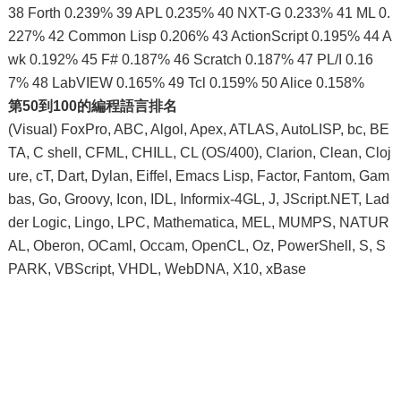
38 Forth 0.239% 39 APL 0.235% 40 NXT-G 0.233% 41 ML 0.
227% 42 Common Lisp 0.206% 43 ActionScript 0.195% 44 A
wk 0.192% 45 F# 0.187% 46 Scratch 0.187% 47 PL/I 0.16
7% 48 LabVIEW 0.165% 49 Tcl 0.159% 50 Alice 0.158%
第50到100的編程語言排名
(Visual) FoxPro, ABC, Algol, Apex, ATLAS, AutoLISP, bc, BE
TA, C shell, CFML, CHILL, CL (OS/400), Clarion, Clean, Cloj
ure, cT, Dart, Dylan, Eiffel, Emacs Lisp, Factor, Fantom, Gam
bas, Go, Groovy, Icon, IDL, Informix-4GL, J, JScript.NET, Lad
der Logic, Lingo, LPC, Mathematica, MEL, MUMPS, NATUR
AL, Oberon, OCaml, Occam, OpenCL, Oz, PowerShell, S, S
PARK, VBScript, VHDL, WebDNA, X10, xBase