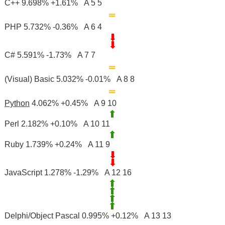
C++ 9.698% +1.61% A 5 5
PHP 5.732% -0.36% A 6 4
C# 5.591% -1.73% A 7 7
(Visual) Basic 5.032% -0.01% A 8 8
Python
4.062% +0.45% A 9 10
Perl 2.182% +0.10% A 10 11
Ruby 1.739% +0.24% A 11 9
JavaScript 1.278% -1.29% A 12 16
Delphi/Object Pascal 0.995% +0.12% A 13 13