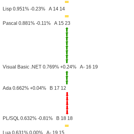
Lisp 0.951% -0.23% A 14 14
Pascal 0.881% -0.11% A 15 23
Visual Basic .NET 0.769% +0.24% A- 16 19
Ada 0.662% +0.04% B 17 12
PL/SQL 0.632% -0.81% B 18 18
Lua 0.631% 0.00% A- 19 15