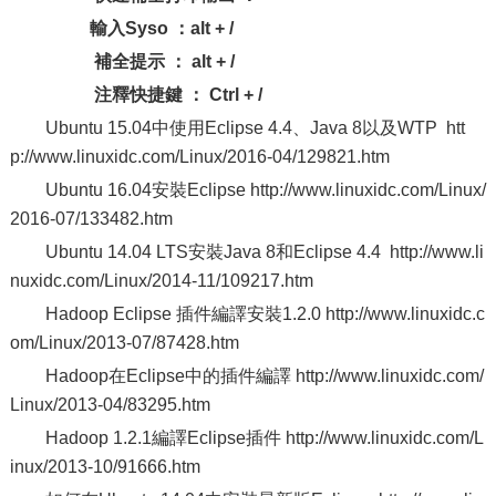
輸入
S
yso
：
alt + /
補全提示 ： alt + /
注釋快捷鍵 ： Ctrl + /
Ubuntu 15.04中使用Eclipse 4.4、Java 8以及WTP htt
p://www.linuxidc.com/Linux/2016-04/129821.htm
Ubuntu 16.04安裝Eclipse http://www.linuxidc.com/Linux/
2016-07/133482.htm
Ubuntu 14.04 LTS安裝Java 8和Eclipse 4.4 http://www.li
nuxidc.com/Linux/2014-11/109217.htm
Hadoop Eclipse 插件編譯安裝1.2.0 http://www.linuxidc.c
om/Linux/2013-07/87428.htm
Hadoop在Eclipse中的插件編譯 http://www.linuxidc.com/
Linux/2013-04/83295.htm
Hadoop 1.2.1編譯Eclipse插件 http://www.linuxidc.com/L
inux/2013-10/91666.htm