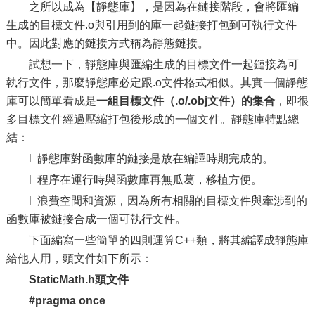
之所以成為【靜態庫】，是因為在鏈接階段，會將匯編
生成的目標文件.o與引用到的庫一起鏈接打包到可執行文件
中。因此對應的鏈接方式稱為靜態鏈接。
試想一下，靜態庫與匯編生成的目標文件一起鏈接為可
執行文件，那麼靜態庫必定跟.o文件格式相似。其實一個靜態
庫可以簡單看成是
一組目標文件（
.o/.obj
文件）的集合
，即很
多目標文件經過壓縮打包後形成的一個文件。靜態庫特點總
結：
l 靜態庫對函數庫的鏈接是放在編譯時期完成的。
l 程序在運行時與函數庫再無瓜葛，移植方便。
l 浪費空間和資源，因為所有相關的目標文件與牽涉到的
函數庫被鏈接合成一個可執行文件。
下面編寫一些簡單的四則運算C++類，將其編譯成靜態庫
給他人用，頭文件如下所示：
StaticMath.h頭文件
#pragma once