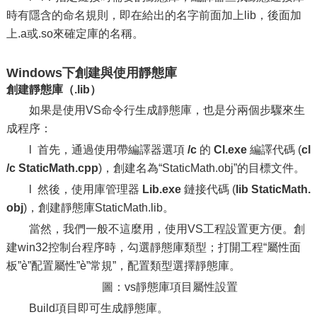
時有隱含的命名規則，即在給出的名字前面加上lib，後面加
上.a或.so來確定庫的名稱。
Windows下創建與使用靜態庫
創建靜態庫（.lib）
如果是使用VS命令行生成靜態庫，也是分兩個步驟來生
成程序：
l 首先，通過使用帶編譯器選項
/c
的
Cl.exe
編譯代碼 (
cl
/c StaticMath.cpp
)，創建名為“StaticMath.obj”的目標文件。
l 然後，使用庫管理器
Lib.exe
鏈接代碼 (
lib StaticMath.
obj
)，創建靜態庫StaticMath.lib。
當然，我們一般不這麼用，使用VS工程設置更方便。創
建win32控制台程序時，勾選靜態庫類型；打開工程“屬性面
板”è”配置屬性”è”常規”，配置類型選擇靜態庫。
圖：vs靜態庫項目屬性設置
Build項目即可生成靜態庫。