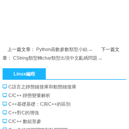
上一篇文章：
Python函數參數類型小結
下一篇文
章：
CString類型轉char類型出現中文亂碼問題
Linux編程
C語言之靜態鏈接庫和動態鏈接庫
C/C++ 靜態變量解析
C++基礎基礎：C與C++的區別
C++對C的增強
C/C++ 數組形參