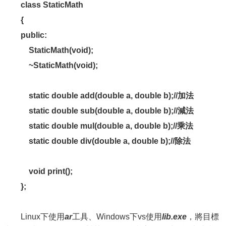
class StaticMath
{
public:
StaticMath(void);
~StaticMath(void);
static double add(double a, double b);//
加法
static double sub(double a, double b);//
減法
static double mul(double a, double b);//
乘法
static double div(double a, double b);//
除法
void print();
};
Linux下使用
ar
工具、Windows下vs使用
lib.exe
，將目標