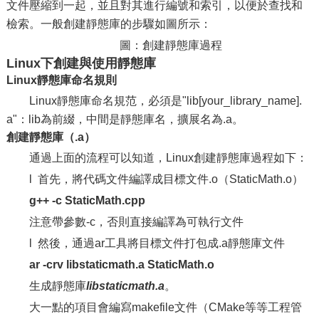
文件壓縮到一起，並且對其進行編號和索引，以便於查找和
檢索。一般創建靜態庫的步驟如圖所示：
圖：創建靜態庫過程
Linux下創建與使用靜態庫
Linux靜態庫命名規則
Linux靜態庫命名規范，必須是"lib[your_library_name].
a"：lib為前綴，中間是靜態庫名，擴展名為.a。
創建靜態庫（.a）
通過上面的流程可以知道，Linux創建靜態庫過程如下：
l 首先，將代碼文件編譯成目標文件.o（StaticMath.o）
g++ -c StaticMath.cpp
注意帶參數-c，否則直接編譯為可執行文件
l 然後，通過ar工具將目標文件打包成.a靜態庫文件
ar -crv libstaticmath.a StaticMath.o
生成靜態庫
libstaticmath.a
。
大一點的項目會編寫makefile文件（CMake等等工程管