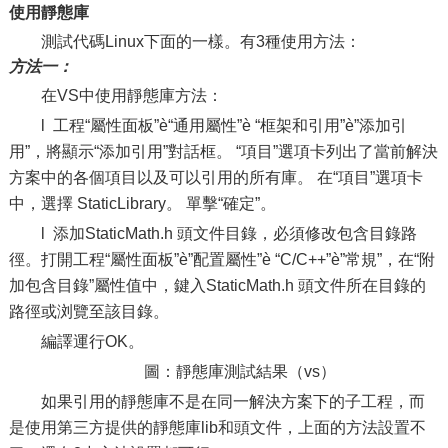
使用靜態庫
測試代碼Linux下面的一樣。有3種使用方法：
方法一：
在VS中使用靜態庫方法：
l 工程“屬性面板”è“通用屬性”è “框架和引用”è”添加引
用”，將顯示“添加引用”對話框。 “項目”選項卡列出了當前解決
方案中的各個項目以及可以引用的所有庫。 在“項目”選項卡
中，選擇 StaticLibrary。 單擊“確定”。
l 添加StaticMath.h 頭文件目錄，必須修改包含目錄路
徑。打開工程“屬性面板”è”配置屬性”è “C/C++”è”常規”，在“附
加包含目錄”屬性值中，鍵入StaticMath.h 頭文件所在目錄的
路徑或浏覽至該目錄。
編譯運行OK。
圖：靜態庫測試結果（vs）
如果引用的靜態庫不是在同一解決方案下的子工程，而
是使用第三方提供的靜態庫lib和頭文件，上面的方法設置不