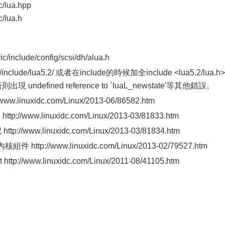
c/lua.hpp
/lua.h
ic/include/config/scsi/dh/alua.h
ude/lua5.2/ 或者在include的時候加全include <lua5.2/lua.h>
ndefined reference to `luaL_newstate'等其他錯誤。
.linuxidc.com/Linux/2013-06/86582.htm
www.linuxidc.com/Linux/2013-03/81833.htm
ww.linuxidc.com/Linux/2013-03/81834.htm
http://www.linuxidc.com/Linux/2013-02/79527.htm
tp://www.linuxidc.com/Linux/2011-08/41105.htm