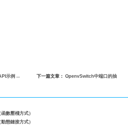
API示例
下一篇文章：
OpenvSwitch中端口的抽
象層次結構
庫（函數壓棧方式）
庫（動態鏈接方式）