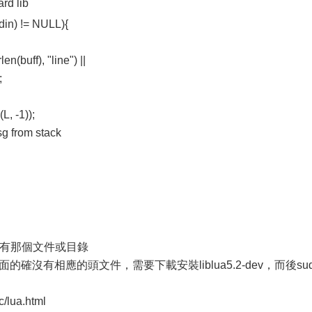
rd lib
tdin) != NULL){
n(buff), "line") ||
;
, -1));
 from stack
：沒有那個文件或目錄
e目錄下面的確沒有相應的頭文件，需要下載安裝liblua5.2-dev，而後su
/lua.html