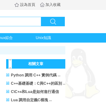
設為首頁
加入收藏
inux綜合
Unix知識
相關文章
Python 調用 C++ 實例代碼
C++基礎基礎：C與C++的區別
C\C++和Lua是如何進行通信
的？
Lua 調用自定義C模塊