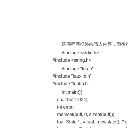
這個程序從終端讀入內容，而後按
#include <stdio.h>
#include <string.h>
#include "lua.h"
#include "lauxlib.h"
#include "lualib.h"
int main(){
char buff[1024];
int error;
memset(buff, 0, sizeof(buff));
lua_State *L = luaL_newstate(); // o