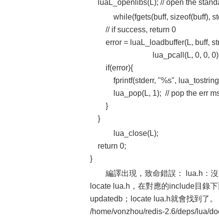
luaL_openlibs(L); // open the standa
while(fgets(buff, sizeof(buff), s
// if success, return 0
error = luaL_loadbuffer(L, buff, strle
lua_pcall(L, 0, 0, 0)
if(error){
fprintf(stderr, "%s", lua_tostring(L
lua_pop(L, 1); // pop the err msg
}
}
lua_close(L);
return 0;
}
編譯出現，致命錯誤： lua.h
locate lua.h，在對應的includ
updatedb；locate lua.h就會找到了。
/home/vonzhou/redis-2.6/deps/lua/doc