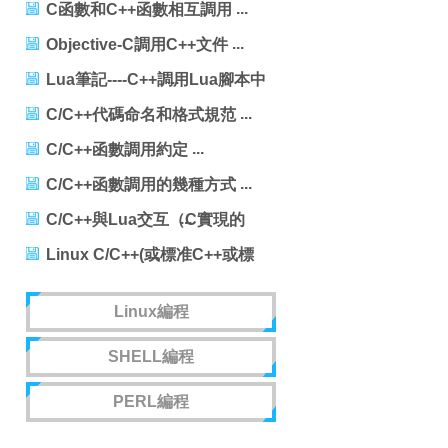
C函數和C++函數相互調用
Objective-C調用C++文件
Lua筆記----C++調用Lua腳本中
二維table的數據
C/C++代碼命名和格式規范
C/C++函數調用約定
C/C++函數調用的幾種方式
C/C++與Lua交互（C實現的
Lua編譯器的例子)
Linux C/C++(或標准C++或標
准C)編程雜記
Linux編程
SHELL編程
PERL編程