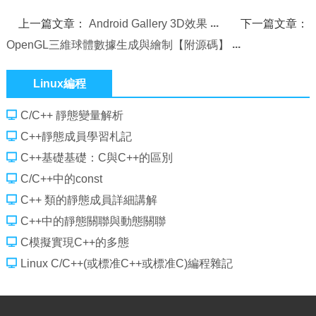
上一篇文章：
Android Gallery 3D效果
下一篇文章：
OpenGL三維球體數據生成與繪制【附源碼】
Linux編程
C/C++ 靜態變量解析
C++靜態成員學習札記
C++基礎基礎：C與C++的區別
C/C++中的const
C++ 類的靜態成員詳細講解
C++中的靜態關聯與動態關聯
C模擬實現C++的多態
Linux C/C++(或標准C++或標准C)編程雜記