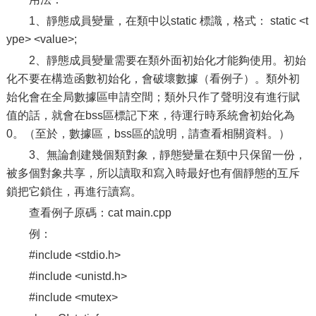
1、靜態成員變量，在類中以static 標識，格式： static <t
ype> <value>;
2、靜態成員變量需要在類外面初始化才能夠使用。初始
化不要在構造函數初始化，會破壞數據（看例子）。類外初
始化會在全局數據區申請空間；類外只作了聲明沒有進行賦
值的話，就會在bss區標記下來，待運行時系統會初始化為
0。（至於，數據區，bss區的說明，請查看相關資料。）
3、無論創建幾個類對象，靜態變量在類中只保留一份，
被多個對象共享，所以讀取和寫入時最好也有個靜態的互斥
鎖把它鎖住，再進行讀寫。
查看例子原碼：cat main.cpp
例：
#include <stdio.h>
#include <unistd.h>
#include <mutex>