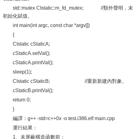
std::mutex CIstatic::m_fd_mutex; //類外聲明，未
初始化賦值。
int main(int argc, const char *argv[])
{
CIstatic cStaticA;
cStaticA.setVal();
cStaticA.printVal();
sleep(1);
CIstatic cStaticB; //重新新建內對象。
cStaticB.printVal();
return 0;
}
編譯：g++ -std=c++0x -o test.i386.elf main.cpp
運行結果：
1、未屏蔽構造函數前：