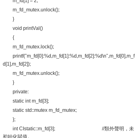
m_fd[1] = 2;
m_fd_mutex.unlock();
}
void printVal()
{
m_fd_mutex.lock();
printf("m_fd[0]:%d,m_fd[1]:%d,m_fd[2]:%d\n",m_fd[0],m_f
d[1],m_fd[2]);
m_fd_mutex.unlock();
}
private:
static int m_fd[3];
static std::mutex m_fd_mutex;
};
int CIstatic::m_fd[3]; //類外聲明，未
初始化賦值。