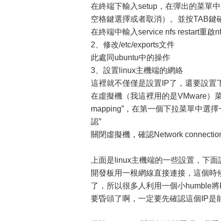
在終端下輸入setup，在彈出的菜單中選擇“
空格鍵選擇或者取消）。並按TAB鍵
在終端中輸入service nfs restart重啟
2、修改/etc/exports文件
此處同ubuntu中的操作
3、設置linux主機端的網絡
這裡就不僅僅是設置IP了，還要設置
在虛擬機（我這裡用的是VMware）菜單中依次選擇”ed
mapping”，在第一個下拉菜單中
認”
關閉虛擬機，確認Network connectio
上面是linux主機端的一些設置，下
開發板用一根網線直接連接，這個時
了，所以很多人利用一個小humble
要昏頭了啊，一定要先確認這個IP是能用的