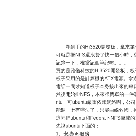
剛到手的Hi3520開發板，拿
可就是掛NFS還浪費了快一個小時，
記錄一下，權當記個筆記噻。。。
買的是雅儀科技的Hi3520開發板，
板子采用的是計算機的ATX電源。
電話一問才知道板子本身接出來的串口
然後開始掛NFS，本來很簡單的一件
ntu，可ubuntu嚴重依賴網絡啊，公司的網絡受
能裝，麼有辦法了，只能曲線救國，換成
這裡把ubuntu和Fedora下NF
先說ubuntu下面的：
1、安裝nfs服務