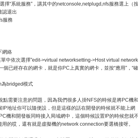
系統服務”，講其中的netconsole,netplugd,nfs服務選上（
確認退出
nfs服務
下網絡
it->virtual networksetting->Host virtual network
選擇一個已經存在的網卡，就是你PC上真實的網卡，並按“應用”，“
n為bridged模式
面說點需要注意的問題，因為我們很多人掛NFS的時候是將PC機
候IP地址你可以隨便設，但是這樣的話在開發的時候就不能上網
將PC機和開發板同時接入局域網中，這個時候設置IP的時候您就
哎，還有就是虛擬機的network connection要選橋接呀。