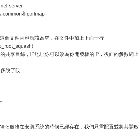
nel-server
s-common和portmap
ver服務則這個文件內容應該為空，在文件中加上下面一行
no_root_squash)
nux主機上的共享目錄，IP地址你可以改為你開發板的IP，後面的參數網上
用多說了哎
t
ora的NFS服務在安裝系統的時候已經存在，我們只需配置並將其開啟