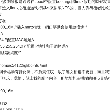
開發板是通過在uboot中設置bootargs讓linux啟動的時候就
進入linux之後通過執行腳本來掛載NFS的，個人覺得後者比較
哎
好啦
2000000,16M /*插入mmz模塊，網口驅動會使用該模塊*/
*/
:01:84 /*配置MAC地址*/
ask 255.255.254.0 /*配置IP地址和子網掩碼*/
 /*配置默認網關*/
/home/c54122/glibc-nfs /mnt
丫網卡驅動有變化呀，不負責任哎，改了連文檔也不更新，而且我
模式，我擦，貼上我的腳本內容，IP地址和主機端的NFS目錄
000,16M
6:D3