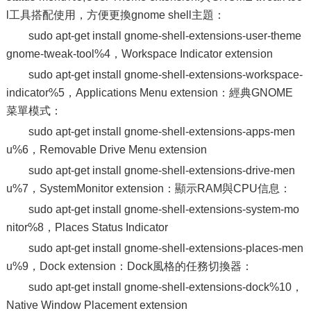
l工具搭配使用，方便更換gnome shell主題：
sudo apt-get install gnome-shell-extensions-user-theme
gnome-tweak-tool%4，Workspace Indicator extension
sudo apt-get install gnome-shell-extensions-workspace-
indicator%5，Applications Menu extension：經典GNOME
菜單模式：
sudo apt-get install gnome-shell-extensions-apps-men
u%6，Removable Drive Menu extension
sudo apt-get install gnome-shell-extensions-drive-men
u%7，SystemMonitor extension：顯示RAM與CPU信息：
sudo apt-get install gnome-shell-extensions-system-mo
nitor%8，Places Status Indicator
sudo apt-get install gnome-shell-extensions-places-men
u%9，Dock extension：Dock風格的任務切換器：
sudo apt-get install gnome-shell-extensions-dock%10，
Native Window Placement extension