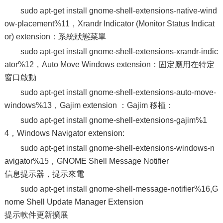
sudo apt-get install gnome-shell-extensions-native-wind
ow-placement%11，Xrandr Indicator (Monitor Status Indicat
or) extension：系統狀態菜單
sudo apt-get install gnome-shell-extensions-xrandr-indic
ator%12，Auto Move Windows extension：固定應用在特定
窗口啟動
sudo apt-get install gnome-shell-extensions-auto-move-
windows%13，Gajim extension ：Gajim 移植：
sudo apt-get install gnome-shell-extensions-gajim%1
4，Windows Navigator extension:
sudo apt-get install gnome-shell-extensions-windows-n
avigator%15，GNOME Shell Message Notifier
信息提示器，提示來電
sudo apt-get install gnome-shell-message-notifier%16,G
nome Shell Update Manager Extension
提示軟件更新擴展