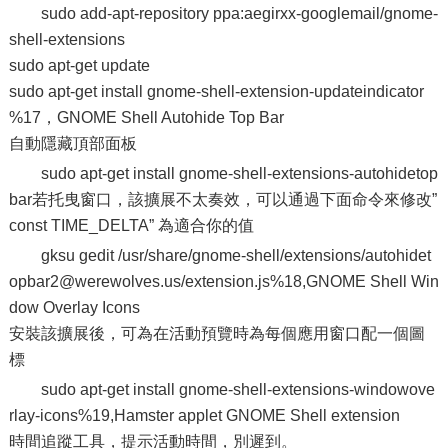
sudo add-apt-repository ppa:aegirxx-googlemail/gnome-
shell-extensions
sudo apt-get update
sudo apt-get install gnome-shell-extension-updateindicator
%17，GNOME Shell Autohide Top Bar
自動隱藏頂部面板
sudo apt-get install gnome-shell-extensions-autohidetop
bar若托曳窗口，該擴展不太奏效，可以通過下面命令來修改”
const TIME_DELTA” 為適合你的值
gksu gedit /usr/share/gnome-shell/extensions/autohidet
opbar2@werewolves.us/extension.js%18,GNOME Shell Win
dow Overlay Icons
安裝該擴展後，可為在活動預覽時為每個應用窗口配一個圖
標
sudo apt-get install gnome-shell-extensions-windowove
rlay-icons%19,Hamster applet GNOME Shell extension
時間追蹤工具，提示活動時間，別遲到。