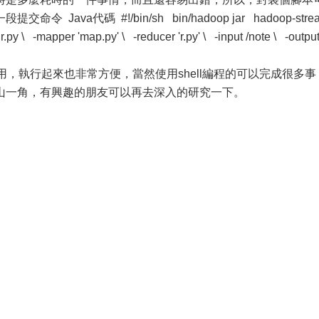
ava代碼 #!/bin/sh bin/hadoop jar hadoop-stre
 r.py \ -mapper 'map.py' \ -reducer 'r.py' \ -input /note \ -output
使用，執行起來也非常方便，當然使用shell編程的可以完成很多事
山一角，有興趣的朋友可以再去深入的研究一下。