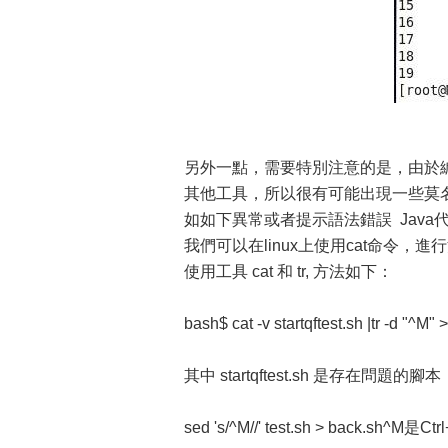
另外一點，需要特別注意的是，由於編
其他工具，所以很有可能出現一些莫
如如下異常或者提示語法錯誤 Java代碼 unex
我們可以在linux上使用cat命令，
使用工具 cat 和 tr, 方法如下：
bash$ cat -v startqftest.sh |tr -d "^M" 
其中 startqftest.sh 是存在問題的
sed 's/^M//' test.sh > back.sh^M是Ctr