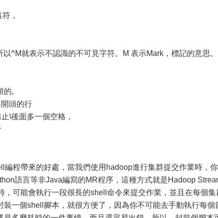
這符，
示，所以^M就表示不認識的不可見字符。M 表示Mark，標記的意思
開頭的,
以空格開頭的行
正確，防止\後面多一個空格，
行
ll編程帶來的好處，當我們使用hadoop進行集群提交作業時，你
hon語言等非Java編寫的MR程序，這種方式就是Hadoop Strea
時，可能會執行一段很長的shell命令來提交作業，並且在每個集
裝一個shell腳本，就很方便了，因為你不可能去手動執行每個
將是多麼耗時的一件事情，而且還容易出錯，所以，封裝個腳本