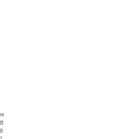
。
mi
群
節
可